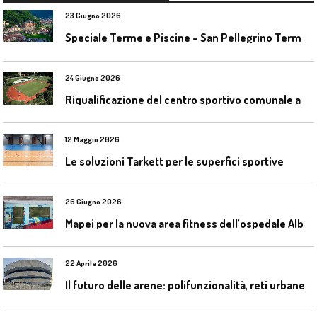
23 Giugno 2026
S
peciale Terme e Piscine – San Pellegrino Terme da ieri a domani
24 Giugno 2026
R
iqualificazione del centro sportivo comunale a Bresso (Mi)
12 Maggio 2026
Le soluzioni Tarkett per le superfici sportive
26 Giugno 2026
M
apei per la nuova area fitness dell’ospedale Alba-Bra
22 Aprile 2026
I
l futuro delle arene: polifunzionalità, reti urbane e competizione globale