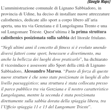
(Google Maps)
L’amministrazione comunale di Lignano Sabbiadoro, in
provincia di Udine, ha deciso di installare nuove attrezzature
calisthenics, dedicate allo sport a corpo libero all’aria
aperta, una tra via Genziana e il Lungolaguna Trento e una
la prima struttura
sul Lungomare Trieste. Quest’ultima è
calisthenics posizionata sulla sabbia
del litorale friulano.
“
Negli ultimi anni il concetto di fitness si è evoluto unendo
diversi fattori come sport, benessere e divertimento, ma
anche la bellezza dei luoghi dove praticarlo
”, ha dichiarato
il vicesindaco e assessore allo Sport della città di Lignano
Alessandro Marosa
Sabbiadoro,
. “
Punto di forza di queste
nuove strutture è che sono state posizionate in luoghi di alto
livello paesaggistico; una struttura è stata collocata presso
il parco pubblico tra via Genziana e il nostro caratteristico
Lungolaguna, mentre la seconda è stata posizionata
direttamente sulla sabbia dorata della spiaggia libera, tra
l’Ufficio spiaggia 11 e 13 del Lungomare Trieste
”.