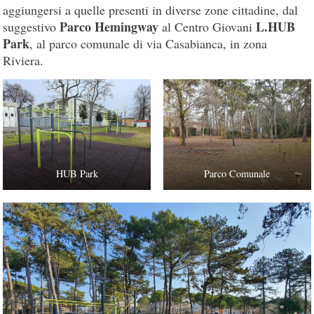
aggiungersi a quelle presenti in diverse zone cittadine, dal
Parco Hemingway
L.HUB
suggestivo
al Centro Giovani
Park
, al parco comunale di via Casabianca, in zona
Riviera.
HUB Park
Parco Comunale