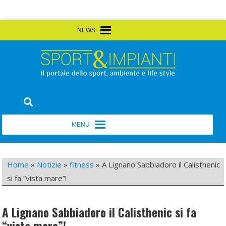
Skip
MENU
MENU
to
content
Sport&Impianti
notizie, prodotti, aziende dello sport facility
MENU
MENU
Home
»
Notizie
»
fitness
»
A Lignano Sabbiadoro il Calisthenic
si fa “vista mare”!
A Lignano Sabbiadoro il Calisthenic si fa