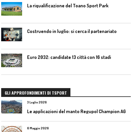
La riqualificazione del Toano Sport Park
Costruendo in luglio: si cerca il partenariato
Euro 2032: candidate 13 città con 16 stadi
GLI APPROFONDIMENTI DI TSPORT
3 Luglio 2026
L
e applicazioni del manto Regupol Champion AG 4.0 negli impianti di atletica leggera
6 Maggio 2026