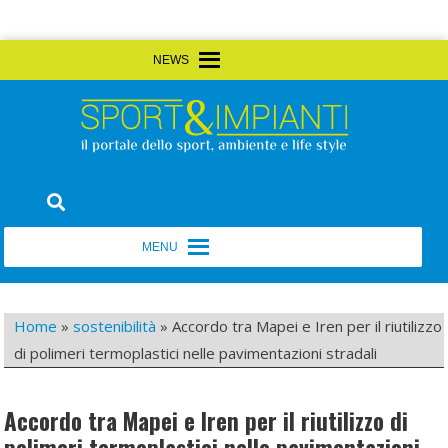
Skip
MENU
MENU
to
content
Sport&Impianti
notizie, prodotti, aziende dello sport facility
MENU
MENU
Home
»
sostenibilità
»
Accordo tra Mapei e Iren per il riutilizzo
di polimeri termoplastici nelle pavimentazioni stradali
Accordo tra Mapei e Iren per il riutilizzo di