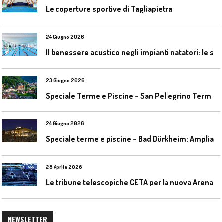
Le coperture sportive di Tagliapietra
24 Giugno 2026
I
l benessere acustico negli impianti natatori: le soluzioni Celenit
23 Giugno 2026
S
peciale Terme e Piscine – San Pellegrino Terme da ieri a domani
24 Giugno 2026
S
peciale terme e piscine – Bad Dürkheim: Ampliamento del parco acquatico Salinarium con un’area termale
28 Aprile 2026
L
e tribune telescopiche CETA per la nuova Arena Santa Giulia di Milano
NEWSLETTER