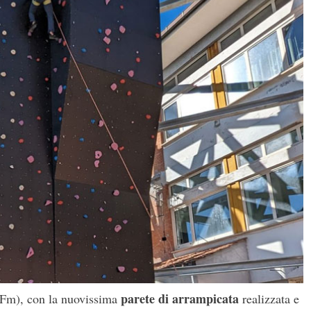
parete di arrampicata
 (Fm), con la nuovissima
realizzata e