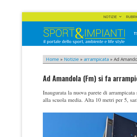
Skip
NOTIZIE
RUBRI
to
content
T
Sport&Impianti
notizie, prodotti, aziende dello sport facility
Home
»
Notizie
»
arrampicata
»
Ad Amandola
Ad Amandola (Fm) si fa arrampic
Inaugurata la nuova parete di arrampicata 
alla scuola media. Alta 10 metri per 5, sar