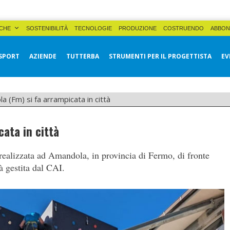
CHE
SOSTENIBILITÀ
TECNOLOGIE
PRODUZIONE
COSTRUENDO
ABBON
SPORT
AZIENDE
TUTTERBA
STRUMENTI PER IL PROGETTISTA
EV
 (Fm) si fa arrampicata in città
ata in città
realizzata ad Amandola, in provincia di Fermo, di fronte
à gestita dal CAI.