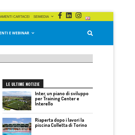
AMENTI CARTACEI
SEIMEDIA
ENTI E WEBINAR
LE ULTIME NOTIZIE
Inter, un piano di sviluppo
per Training Center e
Interello
Riaperta dopo i lavori la
piscina Colletta di Torino