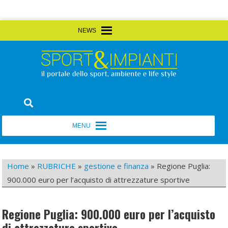
Skip
MENU
MENU
to
content
Sport&Impianti
notizie, prodotti, aziende dello sport facility
MENU
MENU
Home
»
RUBRICHE
»
gestione e finanza
»
Regione Puglia:
900.000 euro per l’acquisto di attrezzature sportive
Regione Puglia: 900.000 euro per l’acquisto