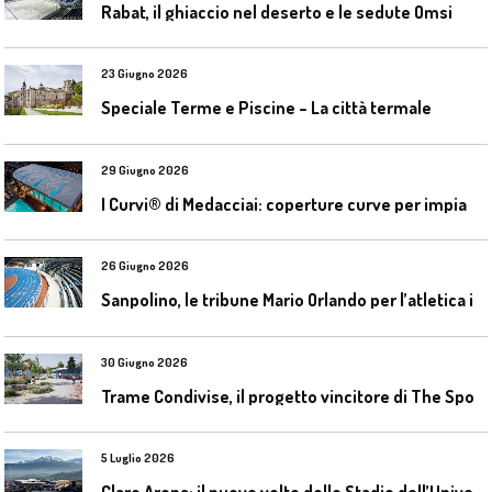
Rabat, il ghiaccio nel deserto e le sedute Omsi
23 Giugno 2026
Speciale Terme e Piscine – La città termale
29 Giugno 2026
I
Curvi® di Medacciai: coperture curve per impianti acquatici
26 Giugno 2026
S
anpolino, le tribune Mario Orlando per l’atletica indoor
30 Giugno 2026
T
rame Condivise, il progetto vincitore di The Sport District per Codroipo
5 Luglio 2026
C
laro Arena: il nuovo volto dello Stadio dell’Universidad Católica