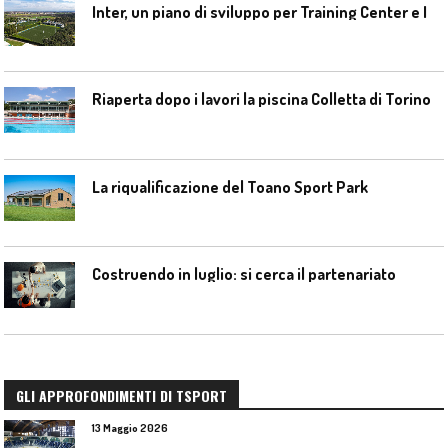
I
nter, un piano di sviluppo per Training Center e Interello
Riaperta dopo i lavori la piscina Colletta di Torino
La riqualificazione del Toano Sport Park
Costruendo in luglio: si cerca il partenariato
GLI APPROFONDIMENTI DI TSPORT
13 Maggio 2026