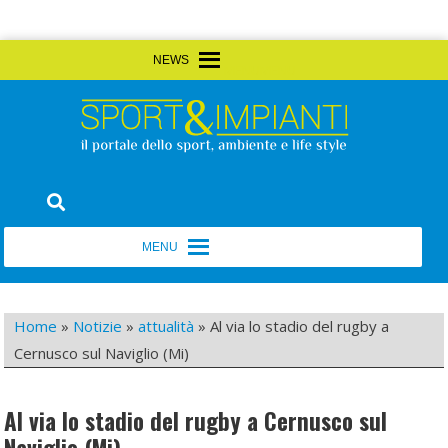
Skip
MENU
MENU
to
content
Sport&Impianti
notizie, prodotti, aziende dello sport facility
MENU
MENU
Home
»
Notizie
»
attualità
»
Al via lo stadio del rugby a
Cernusco sul Naviglio (Mi)
Al via lo stadio del rugby a Cernusco sul