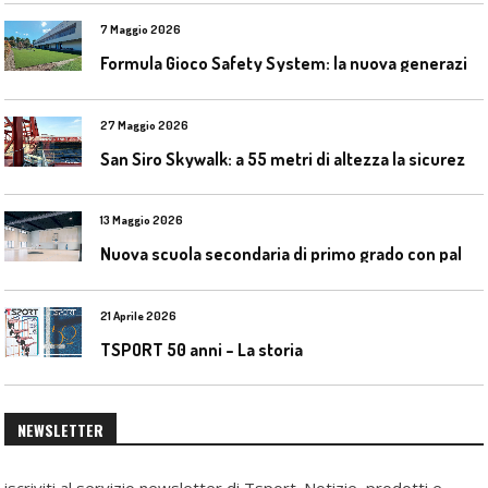
7 Maggio 2026
F
ormula Gioco Safety System: la nuova generazione di pavimentazioni antitrauma
27 Maggio 2026
S
an Siro Skywalk: a 55 metri di altezza la sicurezza diventa parte dell’esperienza
13 Maggio 2026
N
uova scuola secondaria di primo grado con palestra a Ozzano Emilia
21 Aprile 2026
TSPORT 50 anni – La storia
NEWSLETTER