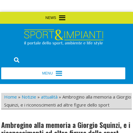
Skip
MENU
MENU
to
content
Sport&Impianti
notizie, prodotti, aziende dello sport facility
MENU
MENU
Home
»
Notizie
»
attualità
»
Ambrogino alla memoria a Giorgio
Squinzi, e i riconoscimenti ad altre figure dello sport
Ambrogino alla memoria a Giorgio Squinzi, e i