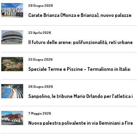
29 Giugno 2026
C
arate Brianza (Monza e Brianza), nuovo palazzetto dello sport
22 Aprile 2026
I
l futuro delle arene: polifunzionalità, reti urbane e competizione globale
23 Giugno 2026
S
peciale Terme e Piscine – Termalismo in Italia: verso una nuova consapevolezza tra l’antico e il moderno
26 Giugno 2026
S
anpolino, le tribune Mario Orlando per l’atletica indoor
7 Maggio 2026
N
uova palestra polivalente in via Geminiani a Firenze