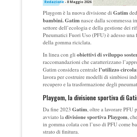
Redazione
-
8 Maggio 2026
Gatim
Playgom è la nuova divisione di
ded
bambini. Gatim
nasce dalla scommessa im
settore dell’ecologia e della gestione dei rif
Pneumatici Fuori Uso (PFU) è adesso una fra
della gomma riciclata.
obiettivi di sviluppo sos
In linea con gli
raccomandazioni che caratterizzano l’appro
l’utilizzo circola
Gatim considera centrale
lavora per costruire modelli di simbiosi indus
recupero e la trasformazione degli pneumati
Playgom, la divisione sportiva di Gat
Gatim
Da fine 2023
, oltre a lavorare PFU
divisione sportiva Playgom
avviato la
, ch
in gomma colata con l’uso di PFU come ba
strato di finitura.