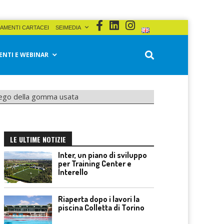
AMENTI CARTACEI
SEIMEDIA
ENTI E WEBINAR
piego della gomma usata
LE ULTIME NOTIZIE
Inter, un piano di sviluppo
per Training Center e
Interello
Riaperta dopo i lavori la
piscina Colletta di Torino