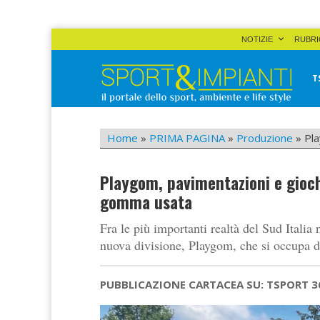
Skip
NOTIZIE
RUBRI
to
content
T
Sport&Impianti
notizie, prodotti, aziende dello sport facility
Home
»
PRIMA PAGINA
»
Produzione
»
Pla
Playgom, pavimentazioni e gioch
gomma usata
Fra le più importanti realtà del Sud Itali
nuova divisione, Playgom, che si occupa d
PUBBLICAZIONE CARTACEA SU: TSPORT 3