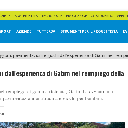
CHE
SOSTENIBILITÀ
TECNOLOGIE
PRODUZIONE
COSTRUENDO
ABBON
SPORT
AZIENDE
TUTTERBA
STRUMENTI PER IL PROGETTISTA
EV
ygom, pavimentazioni e giochi dall’esperienza di Gatim nel reim
i dall’esperienza di Gatim nel reimpiego della
a nel rempiego di gomma riciclata, Gatim ha avviato una
i pavimentazioni antitrauma e giochi per bambini.
68