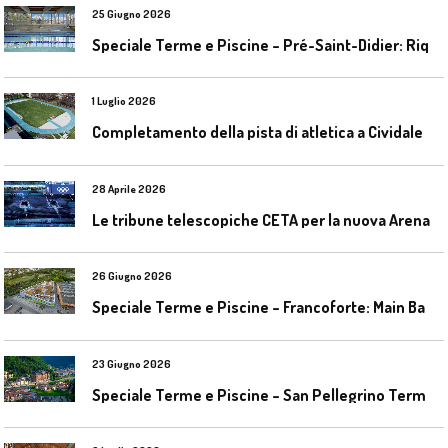
25 Giugno 2026
S
peciale Terme e Piscine – Pré-Saint-Didier: Riqualificazione della piscina coperta
1 Luglio 2026
C
ompletamento della pista di atletica a Cividale del Friuli (Ud)
28 Aprile 2026
L
e tribune telescopiche CETA per la nuova Arena Santa Giulia di Milano
26 Giugno 2026
S
peciale Terme e Piscine – Francoforte: Main Bad Bornheim
23 Giugno 2026
S
peciale Terme e Piscine – San Pellegrino Terme da ieri a domani