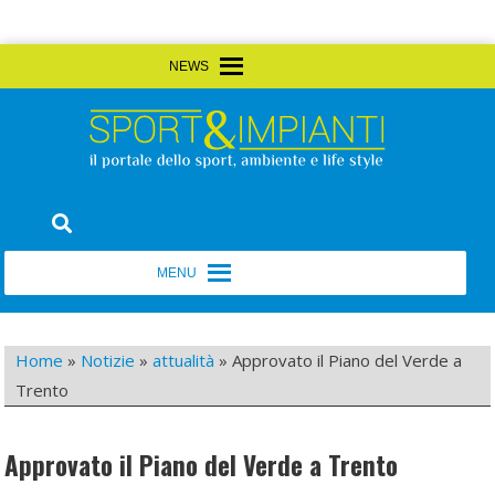
Skip
MENU
MENU
to
content
Sport&Impianti
notizie, prodotti, aziende dello sport facility
MENU
MENU
Home
»
Notizie
»
attualità
»
Approvato il Piano del Verde a
Trento
Approvato il Piano del Verde a Trento