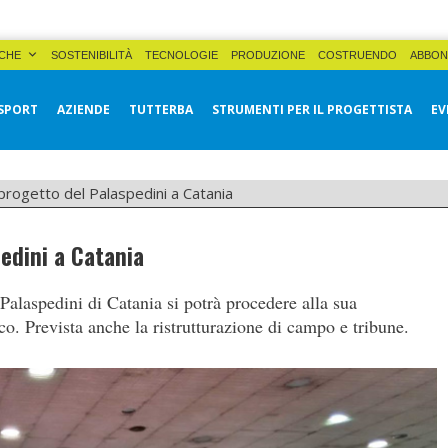
CHE
SOSTENIBILITÀ
TECNOLOGIE
PRODUZIONE
COSTRUENDO
ABBON
SPORT
AZIENDE
TUTTERBA
STRUMENTI PER IL PROGETTISTA
EV
progetto del Palaspedini a Catania
edini a Catania
 Palaspedini di Catania si potrà procedere alla sua
ico. Prevista anche la ristrutturazione di campo e tribune.