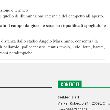
azione e termico
i quello di illuminazione interna e del campetto all’aperto.
gato il campo da gioco
riqualificati
spogliatoi
, e saranno
e
e distanza dallo stadio Angelo Massimino, consentirà la
li pallavolo, pallacanestro, tennis tavolo, judo, lotta, karate,
zioni paralimpiche.
CONTATTI
SeiMedia srl
Via Per Robecco 91 - 20092 Cinis
p.iva 09997300968