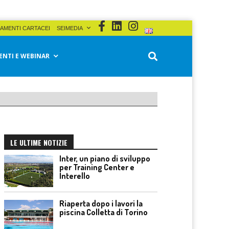
AMENTI CARTACEI
SEIMEDIA
ENTI E WEBINAR
LE ULTIME NOTIZIE
Inter, un piano di sviluppo
per Training Center e
Interello
Riaperta dopo i lavori la
piscina Colletta di Torino