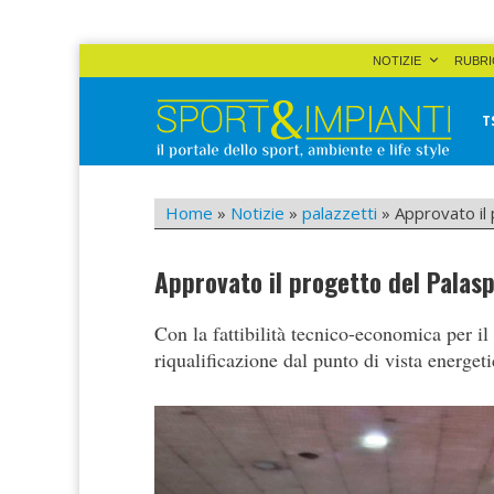
Skip
NOTIZIE
RUBRI
to
content
T
Sport&Impianti
notizie, prodotti, aziende dello sport facility
Home
»
Notizie
»
palazzetti
»
Approvato il 
Approvato il progetto del Palasp
Con la fattibilità tecnico-economica per il
riqualificazione dal punto di vista energet