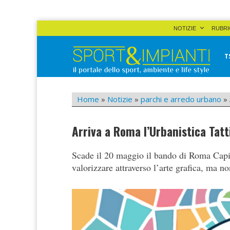
Skip
NOTIZIE
RUBRI
to
content
T
Sport&Impianti
notizie, prodotti, aziende dello sport facility
Home
»
Notizie
»
parchi e arredo urbano
»
Arriva a Roma l’Urbanistica Tatt
Scade il 20 maggio il bando di Roma Capit
valorizzare attraverso l’arte grafica, ma no