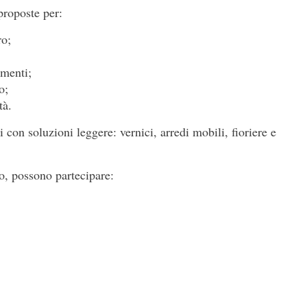
proposte per:
ro;
amenti;
o;
tà.
i con soluzioni leggere: vernici, arredi mobili, fioriere e
o, possono partecipare: