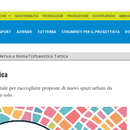
CHE
SOSTENIBILITÀ
TECNOLOGIE
PRODUZIONE
COSTRUENDO
ABBON
SPORT
AZIENDE
TUTTERBA
STRUMENTI PER IL PROGETTISTA
EV
Arriva a Roma l’Urbanistica Tattica
ica
ale per raccogliere proposte di nuovi spazi urbani da
n solo.