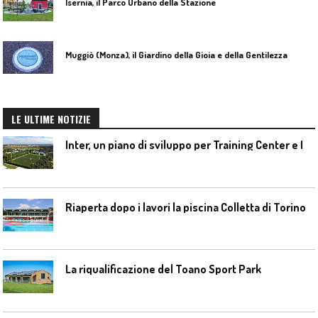
Isernia, il Parco Urbano della Stazione
Muggiò (Monza), il Giardino della Gioia e della Gentilezza
LE ULTIME NOTIZIE
I
nter, un piano di sviluppo per Training Center e Interello
Riaperta dopo i lavori la piscina Colletta di Torino
La riqualificazione del Toano Sport Park