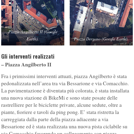
Piazza Angilberto II (Google
Earth).
Piazza Dergano (Google Earth).
Gli interventi realizzati
– Piazza Angilberto II
Fra i primissimi interventi attuati, piazza Angilberto è stata
pedonalizzata nell’area tra via Bessarione e via Comacchio.
La pavimentazione è diventata più colorata, è stata installata
una nuova stazione di BikeMi e sono state posate delle
rastrelliere per le biciclette private, alcune sedute, oltre a
piante, fioriere e tavoli da ping pong. E’ stata ristretta la
carreggiata dalla parte della piazza adiacente a via
Bessarione ed è stata realizzata una nuova pista ciclabile su
via Comacchio favorendo un collegamento con piazza