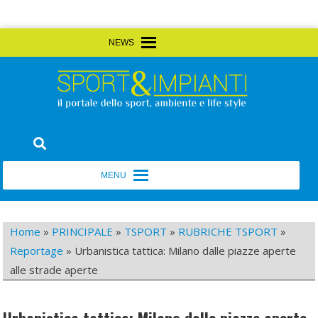
Skip
MENU
MENU
to
content
Sport&Impianti
notizie, prodotti, aziende dello sport facility
MENU
MENU
Home
»
PRINCIPALE
»
TSPORT
»
RUBRICHE TSPORT
»
Reportage
»
Urbanistica tattica: Milano dalle piazze aperte
alle strade aperte