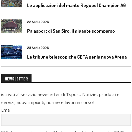
L
e applicazioni del manto Regupol Champion AG 4.0 negli impianti di atletica leggera
22 Aprile 2026
Palasport di San Siro: il gigante scomparso
28 Aprile 2026
L
e tribune telescopiche CETA per la nuova Arena Santa Giulia di Milano
NEWSLETTER
iscriviti al servizio newsletter di Tsport. Notizie, prodotti e
servizi, nuovi impianti, norme e lavori in corso!
Email