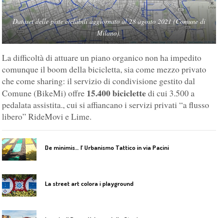
Dataset delle piste ciclabili aggiornato al 28 agosto 2021 (Comune di
Milano).
La difficoltà di attuare un piano organico non ha impedito
comunque il boom della bicicletta, sia come mezzo privato
che come sharing: il servizio di condivisione gestito dal
15.400 biciclette
Comune (BikeMi) offre
di cui 3.500 a
pedalata assistita., cui si affiancano i servizi privati “a flusso
libero” RideMovi e Lime.
De minimis… l’ Urbanismo Tattico in via Pacini
La street art colora i playground