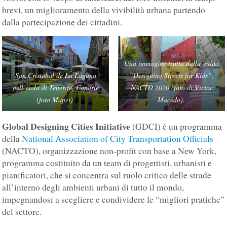
brevi, un miglioramento della vivibilità urbana partendo
dalla partecipazione dei cittadini.
Una immagine tratta dalla guida
San Cristòbal de La Laguna
“Designing Streets for Kids”,
nell’isola di Tenerife, Canarie
NACTO 2020 (foto di Victor
(foto Mapei).
Macedo).
Global Designing Cities Initiative
(GDCI) è un programma
della
National Association of City Transportation Officials
(NACTO), organizzazione non-profit con base a New York,
programma costituito da un team di progettisti, urbanisti e
pianificatori, che si concentra sul ruolo critico delle strade
all’interno degli ambienti urbani di tutto il mondo,
impegnandosi a scegliere e condividere le “migliori pratiche”
del settore.