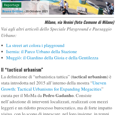
Reportage
Bruno Grillini
-
20 Ottobre 2021
Milano, via Venini (foto Comune di Milano)
Vai agli altri articoli dello Speciale Playground e Paesaggio
Urbano:
La street art colora i playground
Isernia: il Parco Urbano della Stazione
Muggiò: il Giardino della Gioia e della Gentilezza
Il “tactical urbanism”
tactical urbanism
La definizione di “urbanistica tattica” (
) è
stata introdotta nel 2015 all’interno della mostra “
Uneven
Growth: Tactical Urbanisms for Expanding Megacities
”
Pedro Gadanho
curata per il MoMa da
. Consiste
nell’adozione di interventi localizzati, realizzati con mezzi
leggeri e un ridotto processo burocratico, ma di forte impatto
visivo, con lo scopo di innescare, nel loro insieme, in tempi