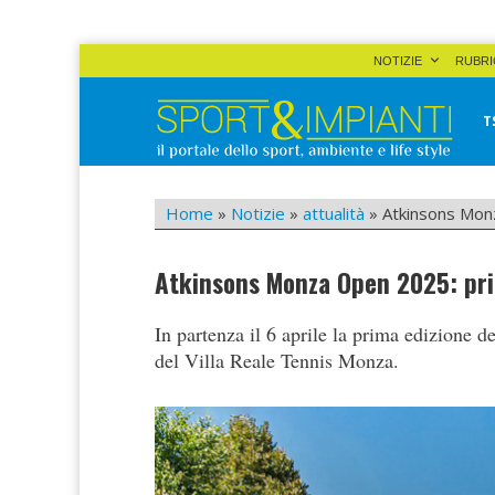
Skip
NOTIZIE
RUBRI
to
content
T
Sport&Impianti
notizie, prodotti, aziende dello sport facility
Home
»
Notizie
»
attualità
»
Atkinsons Monz
Atkinsons Monza Open 2025: prim
In partenza il 6 aprile la prima edizione 
del Villa Reale Tennis Monza.