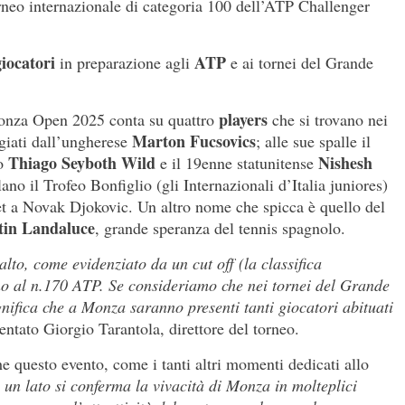
neo internazionale di categoria 100 dell’ATP Challenger
.
giocatori
ATP
in preparazione agli
e ai tornei del Grande
players
 Monza Open 2025 conta su quattro
che si trovano nei
Marton Fucsovics
giati dall’ungherese
; alle sue spalle il
Thiago Seyboth Wild
Nishesh
no
e il 19enne statunitense
ano il Trofeo Bonfiglio (gli Internazionali d’Italia juniores)
set a Novak Djokovic. Un altro nome che spicca è quello del
in Landaluce
, grande speranza del tennis spagnolo.
o alto, come evidenziato da un cut off (la classifica
rno al n.170 ATP. Se consideriamo che nei tornei del Grande
gnifica che a Monza saranno presenti tanti giocatori abituati
ntato Giorgio Tarantola, direttore del torneo.
e questo evento, come i tanti altri momenti dedicati allo
 un lato si conferma la vivacità di Monza in molteplici