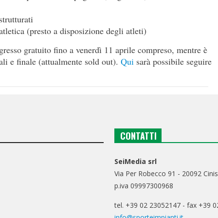
trutturati
tletica (presto a disposizione degli atleti)
resso gratuito fino a venerdì 11 aprile compreso, mentre è
nali e finale (attualmente sold out).
Qui
sarà possibile seguire
CONTATTI
SeiMedia srl
Via Per Robecco 91 - 20092 Cinis
p.iva 09997300968
tel. +39 02 23052147 - fax +39 
info@sporteimpianti.it