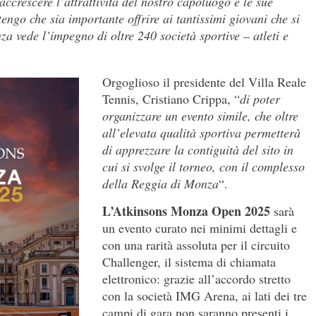
accrescere l’attrattività del nostro capoluogo e le sue
itengo che sia importante offrire ai tantissimi giovani che si
a vede l’impegno di oltre 240 società sportive – atleti e
Orgoglioso il presidente del Villa Reale
Tennis, Cristiano Crippa, “
di
poter
organizzare un evento simile, che oltre
all’elevata qualità sportiva permetterà
di apprezzare la contiguità del sito in
cui si svolge il torneo, con il complesso
della Reggia di Monza
“.
L’Atkinsons Monza Open 2025
sarà
un evento curato nei minimi dettagli e
con una rarità assoluta per il circuito
Challenger, il sistema di chiamata
elettronico: grazie all’accordo stretto
con la società IMG Arena, ai lati dei tre
campi di gara non saranno presenti i