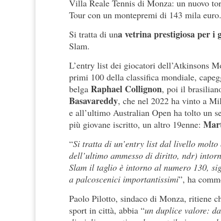
Villa Reale Tennis di Monza: un nuovo tor
Tour con un montepremi di 143 mila euro
a vetrina prestigiosa per i 
Si tratta di un
Slam.
L’entry list dei giocatori dell’Atkinsons
primi 100 della classifica mondiale, capeg
Raphael Collignon
belga
, poi il brasilia
Basavareddy
, che nel 2022 ha vinto a Mil
e all’ultimo Australian Open ha tolto un 
Mart
più giovane iscritto, un altro 19enne:
“
Si tratta di un’entry list dal livello molt
dell’ultimo ammesso di diritto, ndr) into
Slam il taglio è intorno al numero 130, si
a palcoscenici importantissimi
”, ha comme
Paolo Pilotto, sindaco di Monza, ritiene ch
sport in città, abbia “
un duplice valore: da