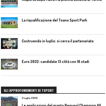
La riqualificazione del Toano Sport Park
Costruendo in luglio: si cerca il partenariato
Euro 2032: candidate 13 città con 16 stadi
GLI APPROFONDIMENTI DI TSPORT
3 Luglio 2026
L
e applicazioni del manto Regupol Champion AG 4.0 negli impianti di atletica leggera