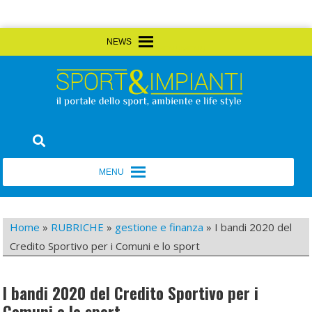
Skip
MENU
MENU
to
content
Sport&Impianti
notizie, prodotti, aziende dello sport facility
MENU
MENU
Home
»
RUBRICHE
»
gestione e finanza
»
I bandi 2020 del
Credito Sportivo per i Comuni e lo sport
I bandi 2020 del Credito Sportivo per i