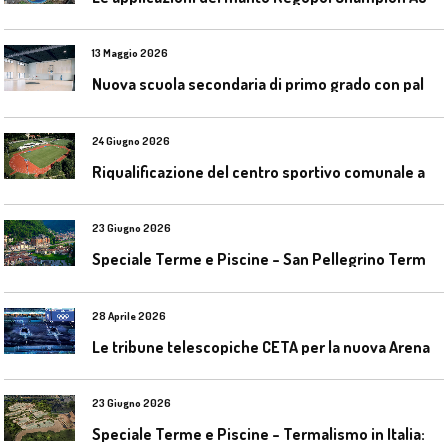
13 Maggio 2026
N
uova scuola secondaria di primo grado con palestra a Ozzano Emilia
24 Giugno 2026
R
iqualificazione del centro sportivo comunale a Bresso (Mi)
23 Giugno 2026
S
peciale Terme e Piscine – San Pellegrino Terme da ieri a domani
28 Aprile 2026
L
e tribune telescopiche CETA per la nuova Arena Santa Giulia di Milano
23 Giugno 2026
S
peciale Terme e Piscine – Termalismo in Italia: verso una nuova consapevolezza tra l’antico e il moderno