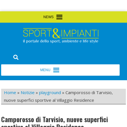
Skip
MENU
MENU
to
content
Sport&Impianti
notizie, prodotti, aziende dello sport facility
MENU
MENU
Home
»
Notizie
»
playground
»
Camporosso di Tarvisio,
nuove superfici sportive al Villaggio Residence
Camporosso di Tarvisio, nuove superfici