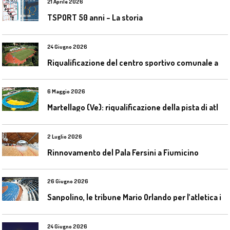
21 Aprile 2026
TSPORT 50 anni – La storia
24 Giugno 2026
R
iqualificazione del centro sportivo comunale a Bresso (Mi)
6 Maggio 2026
M
artellago (Ve): riqualificazione della pista di atletica
2 Luglio 2026
Rinnovamento del Pala Fersini a Fiumicino
26 Giugno 2026
S
anpolino, le tribune Mario Orlando per l’atletica indoor
24 Giugno 2026