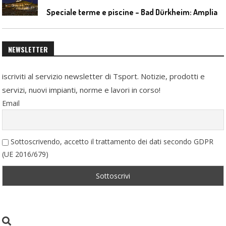
S
peciale terme e piscine – Bad Dürkheim: Ampliamento del parco acquatico Salinarium con un’area termale
NEWSLETTER
iscriviti al servizio newsletter di Tsport. Notizie, prodotti e
servizi, nuovi impianti, norme e lavori in corso!
Email
Sottoscrivendo, accetto il trattamento dei dati secondo GDPR
(UE 2016/679)