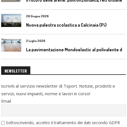
26 Giugno 2026
Nuova palestra scolastica a Calcinaia (Pi)
2 Luglio 2026
L
a pavimentazione Mondoelastic al polivalente di San Rocco Castagnaretta
NEWSLETTER
iscriviti al servizio newsletter di Tsport. Notizie, prodotti e
servizi, nuovi impianti, norme e lavori in corso!
Email
Sottoscrivendo, accetto il trattamento dei dati secondo GDPR