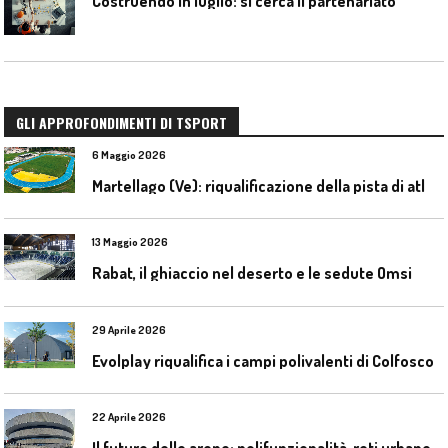
Costruendo in luglio: si cerca il partenariato
GLI APPROFONDIMENTI DI TSPORT
6 Maggio 2026
M
artellago (Ve): riqualificazione della pista di atletica
13 Maggio 2026
Rabat, il ghiaccio nel deserto e le sedute Omsi
29 Aprile 2026
Evolplay riqualifica i campi polivalenti di Colfosco
22 Aprile 2026
I
l futuro delle arene: polifunzionalità, reti urbane e competizione globale