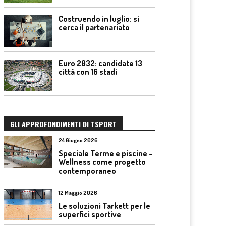
Costruendo in luglio: si
cerca il partenariato
Euro 2032: candidate 13
città con 16 stadi
GLI APPROFONDIMENTI DI TSPORT
24 Giugno 2026
Speciale Terme e piscine –
Wellness come progetto
contemporaneo
12 Maggio 2026
Le soluzioni Tarkett per le
superfici sportive