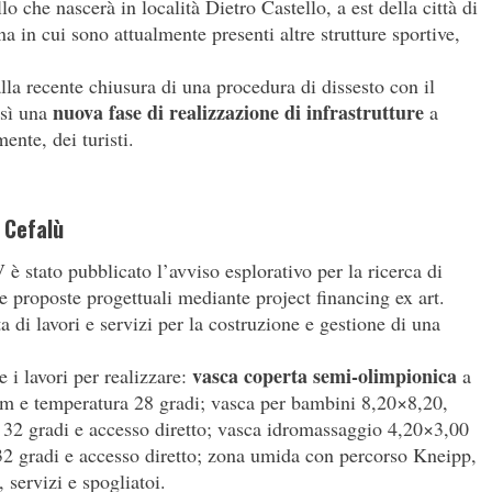
 che nascerà in località Dietro Castello, a est della città di
a in cui sono attualmente presenti altre strutture sportive,
alla recente chiusura di una procedura di dissesto con il
nuova fase di realizzazione di infrastrutture
osì una
a
ente, dei turisti.
i Cefalù
 stato pubblicato l’avviso esplorativo per la ricerca di
e proposte progettuali mediante project financing ex art.
di lavori e servizi per la costruzione e gestione di una
vasca coperta semi-olimpionica
 i lavori per realizzare:
a
 cm e temperatura 28 gradi; vasca per bambini 8,20×8,20,
 32 gradi e accesso diretto; vasca idromassaggio 4,20×3,00
32 gradi e accesso diretto; zona umida con percorso Kneipp,
servizi e spogliatoi.