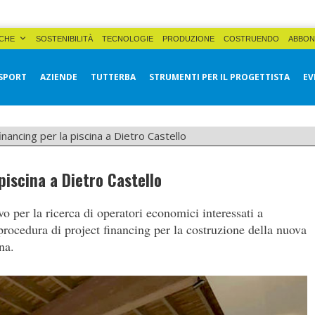
CHE
SOSTENIBILITÀ
TECNOLOGIE
PRODUZIONE
COSTRUENDO
ABBON
SPORT
AZIENDE
TUTTERBA
STRUMENTI PER IL PROGETTISTA
EV
inancing per la piscina a Dietro Castello
piscina a Dietro Castello
o per la ricerca di operatori economici interessati a
 procedura di project financing per la costruzione della nuova
na.