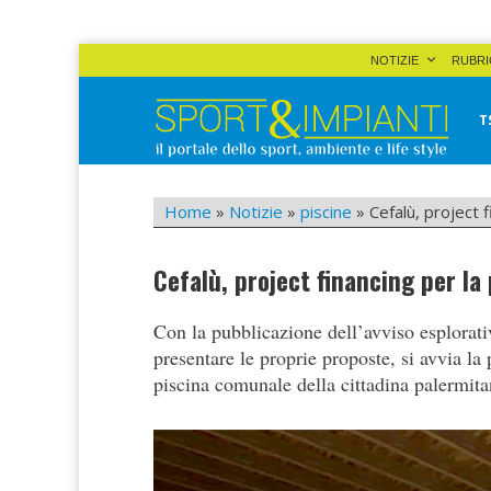
Skip
NOTIZIE
RUBRI
to
content
T
Sport&Impianti
notizie, prodotti, aziende dello sport facility
Home
»
Notizie
»
piscine
»
Cefalù, project f
Cefalù, project financing per la 
Con la pubblicazione dell’avviso esplorativ
presentare le proprie proposte, si avvia la
piscina comunale della cittadina palermita