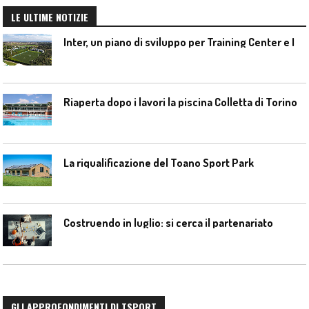
LE ULTIME NOTIZIE
I
nter, un piano di sviluppo per Training Center e Interello
Riaperta dopo i lavori la piscina Colletta di Torino
La riqualificazione del Toano Sport Park
Costruendo in luglio: si cerca il partenariato
GLI APPROFONDIMENTI DI TSPORT