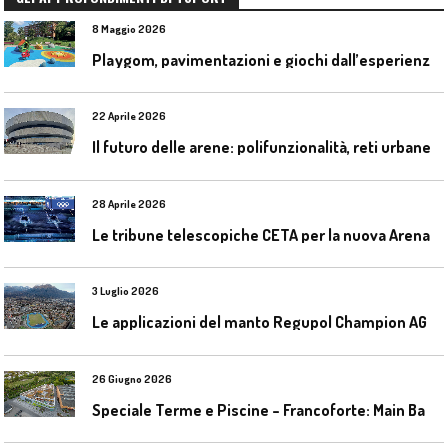
8 Maggio 2026
P
laygom, pavimentazioni e giochi dall’esperienza di Gatim nel reimpiego della gomma usata
22 Aprile 2026
I
l futuro delle arene: polifunzionalità, reti urbane e competizione globale
28 Aprile 2026
L
e tribune telescopiche CETA per la nuova Arena Santa Giulia di Milano
3 Luglio 2026
L
e applicazioni del manto Regupol Champion AG 4.0 negli impianti di atletica leggera
26 Giugno 2026
S
peciale Terme e Piscine – Francoforte: Main Bad Bornheim