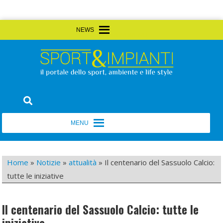
Skip
MENU
MENU
to
content
Sport&Impianti
notizie, prodotti, aziende dello sport facility
MENU
MENU
Home
»
Notizie
»
attualità
»
Il centenario del Sassuolo Calcio:
tutte le iniziative
Il centenario del Sassuolo Calcio: tutte le