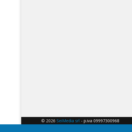
© 2026
SeiMedia srl
- p.iva 09997300968 