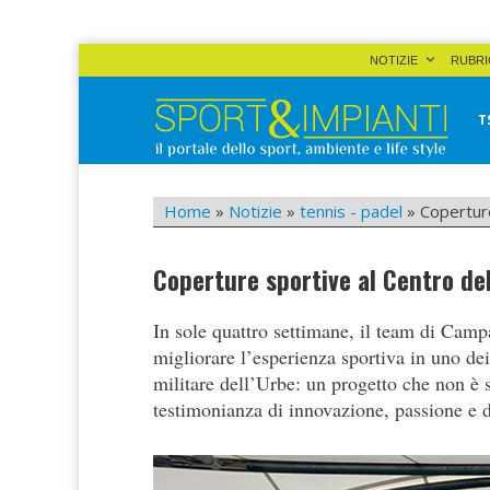
Skip
NOTIZIE
RUBRI
to
content
T
Sport&Impianti
notizie, prodotti, aziende dello sport facility
Home
»
Notizie
»
tennis - padel
»
Coperture
Coperture sportive al Centro de
In sole quattro settimane, il team di Cam
migliorare l’esperienza sportiva in uno dei
militare dell’Urbe: un progetto che non è 
testimonianza di innovazione, passione e 