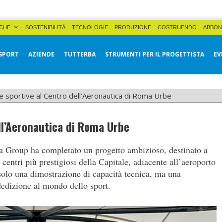
CHE
SOSTENIBILITÀ
TECNOLOGIE
PRODUZIONE
COSTRUENDO
ABBON
SPORT
AZIENDE
TUTTERBA
STRUMENTI PER IL PROGETTISTA
EV
 sportive al Centro dell’Aeronautica di Roma Urbe
ll’Aeronautica di Roma Urbe
pa Group ha completato un progetto ambizioso, destinato a
 centri più prestigiosi della Capitale, adiacente all’aeroporto
solo una dimostrazione di capacità tecnica, ma una
dedizione al mondo dello sport.