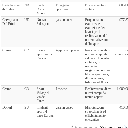
Castellammare
NA
Stadio
Proggetto
Nuovo manto in
806.0
di Stabia
Romeo
approvato
sintetico
Menti
Cervignano
UD
Nuovo
gara in corso
Progettazione
977.8
Del Friuli
Palasport
esecutiva e
esecuzione dei
lavori per la
realizzazione del
nuovo palazzetto
dello sport
Crema
CR
Campo
Approvato progetto
Realizzazione di un
n
sportivo La
nuovo campo da
comunica
Pierina
calcio a 11 in erba
sintetica, un
impianto di
irrigazione, nuovo
blocco spogliatoi,
illuminazione,
tribuna da 80 posti
Crema
CR
Sport
Progetto
Realizzazione di tre
1.000.0
Village di
nuovi campi da
via del
tennis coperti
Fante
Donori
SU
Impianti
gara in corso
Manutenzione
416.5
sportivi
straordinaria ed
viale Europa
efficientamento
energetico
Precedente
Successivo