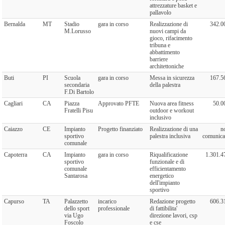
attrezzature basket e
pallavolo
Bernalda
MT
Stadio
gara in corso
Realizzazione di
342.0
M.Lorusso
nuovi campi da
gioco, rifacimento
tribuna e
abbattimento
barriere
architettoniche
Buti
PI
Scuola
gara in corso
Messa in sicurezza
167.5
secondaria
della palestra
F.Di Bartolo
Cagliari
CA
Piazza
Approvato PFTE
Nuova area fitness
50.0
Fratelli Pisu
outdoor e workout
inclusivo
Caiazzo
CE
Impianto
Progetto finanziato
Realizzazione di una
n
sportivo
palestra inclusiva
comunica
comunale
Capoterra
CA
Impianto
gara in corso
Riqualificazione
1.301.4
sportivo
funzionale e di
comunale
efficientamento
Santarosa
energetico
dell'impianto
sportivo
Capurso
TA
Palazzetto
incarico
Redazione progetto
606.3
dello sport
professionale
di fattibilita'
via Ugo
direzione lavori, csp
Foscolo
e cse