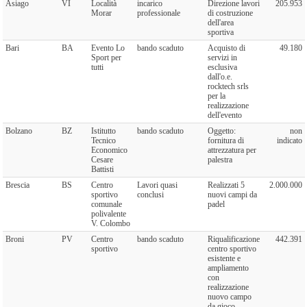
Asiago
VI
Località
incarico
Direzione lavori
205.953
Morar
professionale
di costruzione
dell'area
sportiva
Bari
BA
Evento Lo
bando scaduto
Acquisto di
49.180
Sport per
servizi in
tutti
esclusiva
dall'o.e.
rocktech srls
per la
realizzazione
dell'evento
Bolzano
BZ
Istitutto
bando scaduto
Oggetto:
non
Tecnico
fornitura di
indicato
Economico
attrezzatura per
Cesare
palestra
Battisti
Brescia
BS
Centro
Lavori quasi
Realizzati 5
2.000.000
sportivo
conclusi
nuovi campi da
comunale
padel
polivalente
V. Colombo
Broni
PV
Centro
bando scaduto
Riqualificazione
442.391
sportivo
centro sportivo
esistente e
ampliamento
con
realizzazione
nuovo campo
da gioco