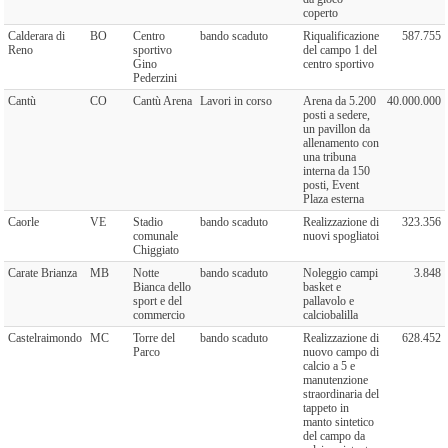
coperto
Calderara di
BO
Centro
bando scaduto
Riqualificazione
587.755
Reno
sportivo
del campo 1 del
Gino
centro sportivo
Pederzini
Cantù
CO
Cantù Arena
Lavori in corso
Arena da 5.200
40.000.000
posti a sedere,
un pavillon da
allenamento con
una tribuna
interna da 150
posti, Event
Plaza esterna
Caorle
VE
Stadio
bando scaduto
Realizzazione di
323.356
comunale
nuovi spogliatoi
Chiggiato
Carate Brianza
MB
Notte
bando scaduto
Noleggio campi
3.848
Bianca dello
basket e
sport e del
pallavolo e
commercio
calciobalilla
Castelraimondo
MC
Torre del
bando scaduto
Realizzazione di
628.452
Parco
nuovo campo di
calcio a 5 e
manutenzione
straordinaria del
tappeto in
manto sintetico
del campo da