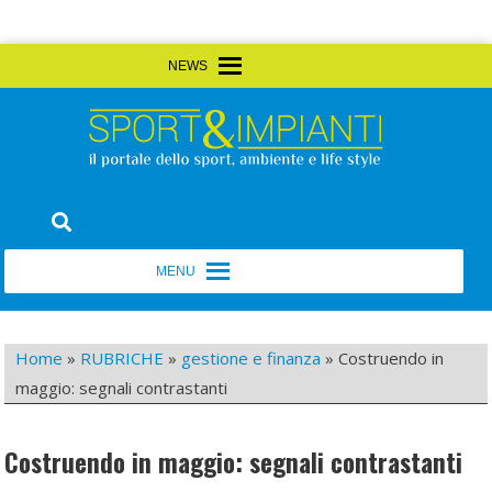
Skip
MENU
MENU
to
content
Sport&Impianti
notizie, prodotti, aziende dello sport facility
MENU
MENU
Home
»
RUBRICHE
»
gestione e finanza
»
Costruendo in
maggio: segnali contrastanti
Costruendo in maggio: segnali contrastanti