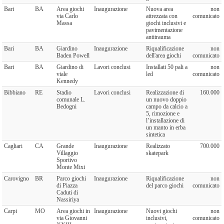
Bari
BA
Area giochi
Inaugurazione
Nuova area
non
via Carlo
attrezzata con
comunicato
Massa
giochi inclusivi e
pavimentazione
antitrauma
Bari
BA
Giardino
Inaugurazione
Riqualificazione
non
Baden Powell
dell'area giochi
comunicato
Bari
BA
Giardino di
Lavori conclusi
Installati 50 pali a
non
viale
led
comunicato
Kennedy
Bibbiano
RE
Stadio
Lavori conclusi
Realizzazione di
160.000
comunale L.
un nuovo doppio
Bedogni
campo da calcio a
5, rimozione e
l’installazione di
un manto in erba
sintetica
Cagliari
CA
Grande
Inaugurazione
Realizzato
700.000
Villaggio
skatepark
Sportivo
Monte Mixi
Carovigno
BR
Parco giochi
Inaugurazione
Riqualificazione
non
di Piazza
del parco giochi
comunicato
Caduti di
Nassiriya
Carpi
MO
Area giochi in
Inaugurazione
Nuovi giochi
non
via Giovanni
inclusivi,
comunicato