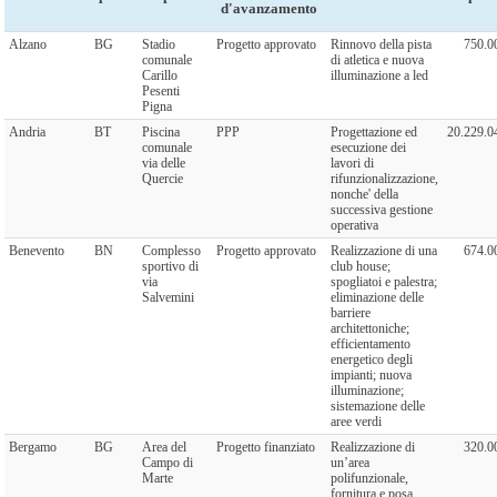
d'avanzamento
Alzano
BG
Stadio
Progetto approvato
Rinnovo della pista
750.0
comunale
di atletica e nuova
Carillo
illuminazione a led
Pesenti
Pigna
Andria
BT
Piscina
PPP
Progettazione ed
20.229.0
comunale
esecuzione dei
via delle
lavori di
Quercie
rifunzionalizzazione,
nonche' della
successiva gestione
operativa
Benevento
BN
Complesso
Progetto approvato
Realizzazione di una
674.0
sportivo di
club house;
via
spogliatoi e palestra;
Salvemini
eliminazione delle
barriere
architettoniche;
efficientamento
energetico degli
impianti; nuova
illuminazione;
sistemazione delle
aree verdi
Bergamo
BG
Area del
Progetto finanziato
Realizzazione di
320.0
Campo di
un’area
Marte
polifunzionale,
fornitura e posa