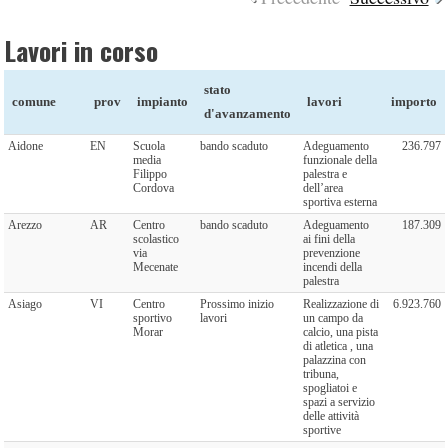
Lavori in corso
stato
comune
prov
impianto
lavori
importo
d'avanzamento
Aidone
EN
Scuola
bando scaduto
Adeguamento
236.797
media
funzionale della
Filippo
palestra e
Cordova
dell’area
sportiva esterna
Arezzo
AR
Centro
bando scaduto
Adeguamento
187.309
scolastico
ai fini della
via
prevenzione
Mecenate
incendi della
palestra
Asiago
VI
Centro
Prossimo inizio
Realizzazione di
6.923.760
sportivo
lavori
un campo da
Morar
calcio, una pista
di atletica , una
palazzina con
tribuna,
spogliatoi e
spazi a servizio
delle attività
sportive