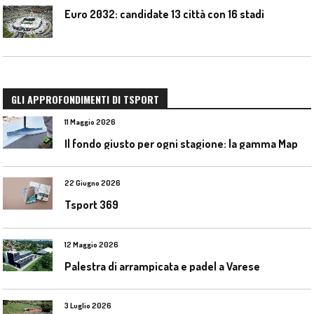
Euro 2032: candidate 13 città con 16 stadi
GLI APPROFONDIMENTI DI TSPORT
11 Maggio 2026
I
l fondo giusto per ogni stagione: la gamma Mapecoat TNS Base Coat di Mapei
22 Giugno 2026
Tsport 369
12 Maggio 2026
Palestra di arrampicata e padel a Varese
3 Luglio 2026