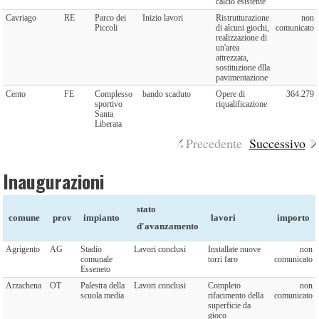
calcio esistente
Cavriago
RE
Parco dei
Inizio lavori
Ristrutturazione
non
Piccoli
di alcuni giochi,
comunicato
realizzazione di
un'area
attrezzata,
sostituzione dlla
pavimentazione
Cento
FE
Complesso
bando scaduto
Opere di
364.279
sportivo
riqualificazione
Santa
Liberata
Precedente
Successivo
Inaugurazioni
stato
comune
prov
impianto
lavori
importo
d'avanzamento
Agrigento
AG
Stadio
Lavori conclusi
Installate nuove
non
comunale
torri faro
comunicato
Esseneto
Arzachena
OT
Palestra della
Lavori conclusi
Completo
non
scuola media
rifacimento della
comunicato
superficie da
gioco