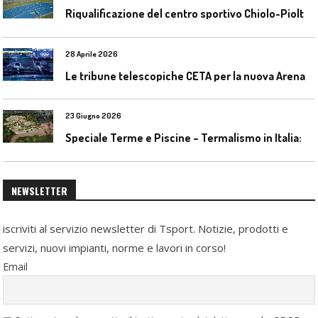
R
iqualificazione del centro sportivo Chiolo-Pioltelli a Monza
28 Aprile 2026
L
e tribune telescopiche CETA per la nuova Arena Santa Giulia di Milano
23 Giugno 2026
S
peciale Terme e Piscine – Termalismo in Italia: verso una nuova consapevolezza tra l’antico e il moderno
NEWSLETTER
iscriviti al servizio newsletter di Tsport. Notizie, prodotti e
servizi, nuovi impianti, norme e lavori in corso!
Email