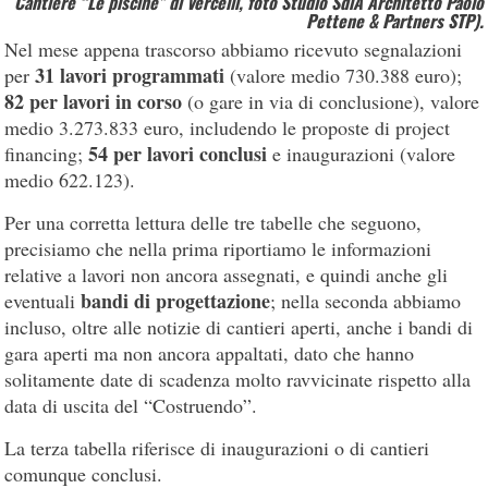
Cantiere “Le piscine” di Vercelli, foto Studio SdiA Architetto Paolo
Pettene & Partners STP).
Nel mese appena trascorso abbiamo ricevuto segnalazioni
31 lavori programmati
per
(valore medio 730.388 euro);
82 per lavori in corso
(o gare in via di conclusione), valore
medio 3.273.833 euro, includendo le proposte di project
54 per lavori conclusi
financing;
e inaugurazioni (valore
medio 622.123).
Per una corretta lettura delle tre tabelle che seguono,
precisiamo che nella prima riportiamo le informazioni
relative a lavori non ancora assegnati, e quindi anche gli
bandi di progettazione
eventuali
; nella seconda abbiamo
incluso, oltre alle notizie di cantieri aperti, anche i bandi di
gara aperti ma non ancora appaltati, dato che hanno
solitamente date di scadenza molto ravvicinate rispetto alla
data di uscita del “Costruendo”.
La terza tabella riferisce di inaugurazioni o di cantieri
comunque conclusi.