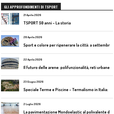
GLI APPROFONDIMENTI DI TSPORT
21 Aprile 2026
TSPORT 50 anni – La storia
28 Aprile 2026
S
port e colore per rigenerare la città: a settembre il convegno COLORI URBANI al Mapei Stadium
22 Aprile 2026
I
l futuro delle arene: polifunzionalità, reti urbane e competizione globale
23 Giugno 2026
S
peciale Terme e Piscine – Termalismo in Italia: verso una nuova consapevolezza tra l’antico e il moderno
2 Luglio 2026
L
a pavimentazione Mondoelastic al polivalente di San Rocco Castagnaretta