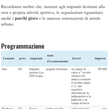
Ricordiamo inoltre che, insieme agli impianti destinati alla
vera e propria attività sportiva, le segnalazioni riguardano
parchi gioco
anche i
e le annesse sistemazioni di arredo
urbano.
Programmazione
stato
Comune
prov.
impianto
lavori
importo
d'avanzamento
Bari
BA
Impianto
progetto finanziato
un campo da
700.000
sportivo Leo
calcio a 7 in erba
Dell’Acqua
sintetica che
andrà a sostituire
il vecchio campo
a 11, una
superficie
attrezzata per la
pallacanestro e la
pallavolo e un
campo da bocce
Bogliasco
GE
Nuovo
siglato accordo
realizzazione di
non