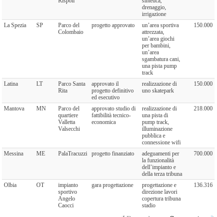
Rispoli
sintetica,
drenaggio,
irrigazione
La Spezia
SP
Parco del
progetto approvato
un’area sportiva
150.000
Colombaio
attrezzata,
un’area giochi
per bambini,
un’area
sgambatura cani,
una pista pump
track
Latina
LT
Parco Santa
approvato il
realizzazione di
150.000
Rita
progetto definitivo
uno skatepark
ed esecutivo
Mantova
MN
Parco del
approvato studio di
realizzazione di
218.000
quartiere
fattibilità tecnico-
una pista di
Valletta
economica
pump track,
Valsecchi
illuminazione
pubblica e
connessione wifi
Messina
ME
PalaTracuzzi
progetto finanziato
adeguamenti per
700.000
la funzionalità
dell’impianto e
della terza tribuna
Olbia
OT
impianto
gara progettazione
progettazione e
136.316
sportivo
direzione lavori
Angelo
copertura tribuna
Caocci
stadio