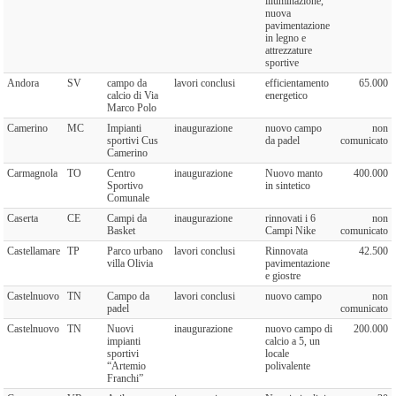
illuminazione,
nuova
pavimentazione
in legno e
attrezzature
sportive
Andora
SV
campo da
lavori conclusi
efficientamento
65.000
calcio di Via
energetico
Marco Polo
Camerino
MC
Impianti
inaugurazione
nuovo campo
non
sportivi Cus
da padel
comunicato
Camerino
Carmagnola
TO
Centro
inaugurazione
Nuovo manto
400.000
Sportivo
in sintetico
Comunale
Caserta
CE
Campi da
inaugurazione
rinnovati i 6
non
Basket
Campi Nike
comunicato
Castellamare
TP
Parco urbano
lavori conclusi
Rinnovata
42.500
villa Olivia
pavimentazione
e giostre
Castelnuovo
TN
Campo da
lavori conclusi
nuovo campo
non
padel
comunicato
Castelnuovo
TN
Nuovi
inaugurazione
nuovo campo di
200.000
impianti
calcio a 5, un
sportivi
locale
“Artemio
polivalente
Franchi”