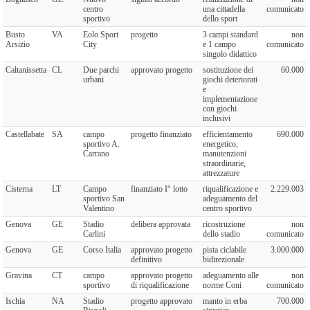
centro
una cittadella
comunicato
sportivo
dello sport
Busto
VA
Eolo Sport
progetto
3 campi standard
non
Arsizio
City
e 1 campo
comunicato
singolo didattico
Caltanissetta
CL
Due parchi
approvato progetto
sostituzione dei
60.000
urbani
giochi deteriorati
e
implementazione
con giochi
inclusivi
Castellabate
SA
campo
progetto finanziato
efficientamento
690.000
sportivo A.
energetico,
Carrano
manutenzioni
straordinarie,
attrezzature
Cisterna
LT
Campo
finanziato I° lotto
riqualificazione e
2.229.003
sportivo San
adeguamento del
Valentino
centro sportivo
Genova
GE
Stadio
delibera approvata
ricostruzione
non
Carlini
dello stadio
comunicato
Genova
GE
Corso Italia
approvato progetto
pista ciclabile
3.000.000
definitivo
bidirezionale
Gravina
CT
campo
approvato progetto
adeguamento alle
non
sportivo
di riqualificazione
norme Coni
comunicato
Ischia
NA
Stadio
progetto approvato
manto in erba
700.000