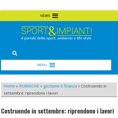
Skip
MENU
MENU
to
content
Sport&Impianti
notizie, prodotti, aziende dello sport facility
MENU
MENU
Home
»
RUBRICHE
»
gestione e finanza
»
Costruendo in
settembre: riprendono i lavori
Costruendo in settembre: riprendono i lavori