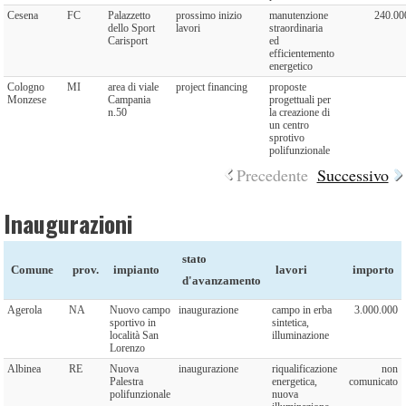
Cesena
FC
Palazzetto
prossimo inizio
manutenzione
240.00
dello Sport
lavori
straordinaria
Carisport
ed
efficientemento
energetico
Cologno
MI
area di viale
project financing
proposte
Monzese
Campania
progettuali per
n.50
la creazione di
un centro
sprotivo
polifunzionale
Precedente
Successivo
Inaugurazioni
stato
Comune
prov.
impianto
lavori
importo
d'avanzamento
Agerola
NA
Nuovo campo
inaugurazione
campo in erba
3.000.000
sportivo in
sintetica,
località San
illuminazione
Lorenzo
Albinea
RE
Nuova
inaugurazione
riqualificazione
non
Palestra
energetica,
comunicato
polifunzionale
nuova