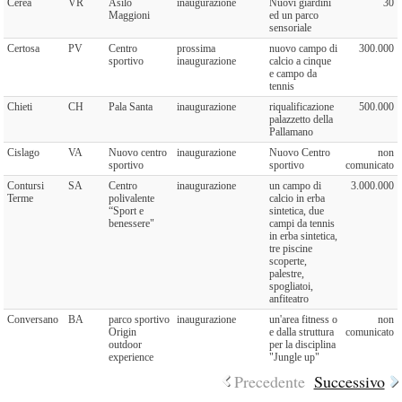
Cerea
VR
Asilo
inaugurazione
Nuovi giardini
30
Maggioni
ed un parco
sensoriale
Certosa
PV
Centro
prossima
nuovo campo di
300.000
sportivo
inaugurazione
calcio a cinque
e campo da
tennis
Chieti
CH
Pala Santa
inaugurazione
riqualificazione
500.000
palazzetto della
Pallamano
Cislago
VA
Nuovo centro
inaugurazione
Nuovo Centro
non
sportivo
sportivo
comunicato
Contursi
SA
Centro
inaugurazione
un campo di
3.000.000
Terme
polivalente
calcio in erba
“Sport e
sintetica, due
benessere"
campi da tennis
in erba sintetica,
tre piscine
scoperte,
palestre,
spogliatoi,
anfiteatro
Conversano
BA
parco sportivo
inaugurazione
un'area fitness o
non
Origin
e dalla struttura
comunicato
outdoor
per la disciplina
experience
"Jungle up"
Precedente
Successivo