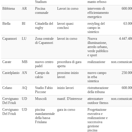
Stadium
manto erboso
Bibbiena
AR
Piscina
Lavori in corso
intervento di
600.00
comunale
efficientamento
energetico
Biella
BI
Cittadella del
lavori quasi
restyling del
63.00
rugby
conclusi
campo in
sintetico
Capannori
LU
Zona centrale
lavori in corso
Nuova
4.447.48
di Capannori
illuminazione,
arredo urbano,
verde pubblico
e sport
Carate
MB
nuovo centro
procedura di gara
realizzazione
non.comunicat
padel
aperta
Castelplanio
AN
Campo da
prossimo inizio
nuovo campo
250.00
calcio
lavori
in erba
sintetica
Celano
AQ
Stadio Fabio
inizio lavori
ristrutturazione
608.00
Piccone
della tribuna
Cervignano
UD
Muscoli
manif. D'interesse
attrezzature
non.comunicat
Del Friuli
outdoor fitenss
Cervignano
UD
piscina
gara in corso
Progettazione
Del Friuli
mandamentale
esecutiva e
della bassa
realizzazione e
Friulana
successiva
gestione
piscina