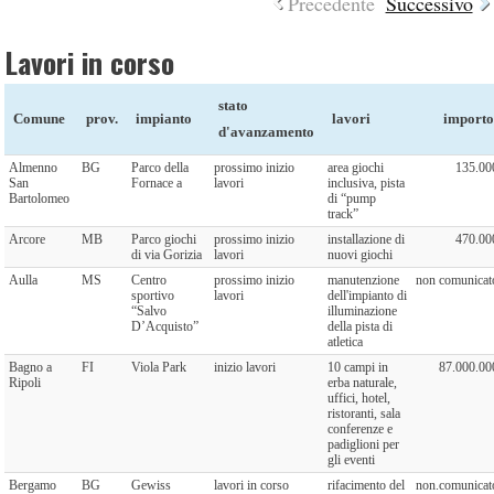
Precedente
Successivo
Lavori in corso
stato
Comune
prov.
impianto
lavori
import
d'avanzamento
Almenno
BG
Parco della
prossimo inizio
area giochi
135.00
San
Fornace a
lavori
inclusiva, pista
Bartolomeo
di “pump
track”
Arcore
MB
Parco giochi
prossimo inizio
installazione di
470.00
di via Gorizia
lavori
nuovi giochi
Aulla
MS
Centro
prossimo inizio
manutenzione
non comunicat
sportivo
lavori
dell'impianto di
“Salvo
illuminazione
D’Acquisto”
della pista di
atletica
Bagno a
FI
Viola Park
inizio lavori
10 campi in
87.000.00
Ripoli
erba naturale,
uffici, hotel,
ristoranti, sala
conferenze e
padiglioni per
gli eventi
Bergamo
BG
Gewiss
lavori in corso
rifacimento del
non.comunicat