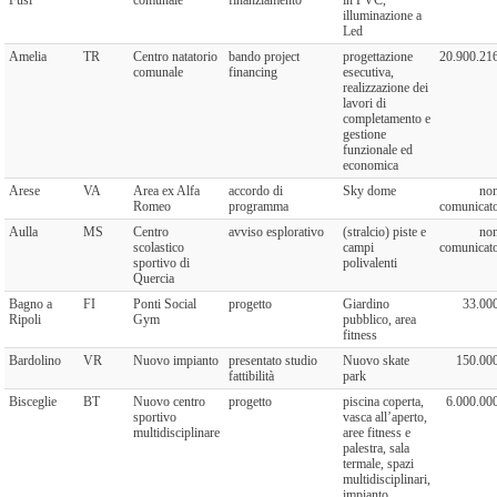
illuminazione a
Led
Amelia
TR
Centro natatorio
bando project
progettazione
20.900.21
comunale
financing
esecutiva,
realizzazione dei
lavori di
completamento e
gestione
funzionale ed
economica
Arese
VA
Area ex Alfa
accordo di
Sky dome
no
Romeo
programma
comunicat
Aulla
MS
Centro
avviso esplorativo
(stralcio) piste e
no
scolastico
campi
comunicat
sportivo di
polivalenti
Quercia
Bagno a
FI
Ponti Social
progetto
Giardino
33.00
Ripoli
Gym
pubblico, area
fitness
Bardolino
VR
Nuovo impianto
presentato studio
Nuovo skate
150.00
fattibilità
park
Bisceglie
BT
Nuovo centro
progetto
piscina coperta,
6.000.00
sportivo
vasca all’aperto,
multidisciplinare
aree fitness e
palestra, sala
termale, spazi
multidisciplinari,
impianto