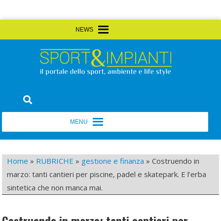
Skip
MENU
MENU
to
content
Sport&Impianti
notizie, prodotti, aziende dello sport facility
MENU
MENU
Home
»
RUBRICHE
»
gestione e finanza
»
Costruendo in
marzo: tanti cantieri per piscine, padel e skatepark. E l’erba
sintetica che non manca mai.