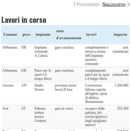
Precedente
Successivo
Lavori in corso
stato
Comune
prov.
impianto
lavori
importo
d'avanzamento
Abbasanta
OR
Impianto
gara conclusa
completamento e
non
comunale
messa a norma
comunicato
A.Cabras
dell’impianto
sportivo
comunale
Abbasanta
OR
Parco per lo
gara conclusa
completamento
non
sport e il
parco per lo sport
comunicato
tempo libero
e il tempo libero
Ancona
AN
Stadio
prossimo inizio
Costruzione
1.200.000
Dorico
lavori II fase
tribuna coperta
all'inglese, pista
di atletica,
illuminazione
Asti
AT
Palestra
gara in corso
recupero della
355.204
istituto
palestra, dei
tecnico
servizi igienici e
Gioberti
degli spogliatoi
annessi