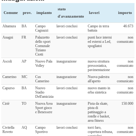
stato
Comune
prov.
impianto
lavori
importo
d'avanzamento
Altamura
BA
Campo
lavori conclusi
Campo in terra
46.673
Cagnazzi
battuta
Anagni
FR
Palazzetto
lavori conclusi
punti luce interni
non
dello sport
ed esterni a Led,
comunicato
Comunale
spogliatoi
Tiziano
Ciotti
Ascoli
AP
Nuovo Pala
inaugurazione
nuova struttura
non
Volley
pressostatica,
comunicato
pavimentazione
Camerino
MC
Cus
inaugurazione
Nuova palestra
non
Camerino
all'aperto
comunicato
Capurso
BA
Nuovo
lavori conclusi
nuovo manto in
non
Stadio
erba sintetica
comunicato
Dell'amicizia
Ciriè
TO
Nuova Area
inaugurazione
Pista da skate,
150.000
Sport gioco
pista di
e Benessere
pattinaggio a
rotelle e basket,
area fitness
Civitella
AQ
Campo
lavori conclusi
torri faro,
non
Roveto
Sportivo
copertura tribuna,
comunicato
seggiolini,