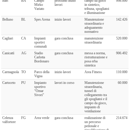
Bari
BA
Campo
prossimo inizio
campo da gioco
998.000
Mirko
lavori
in sintetico,
Variato
tribuna, spogliatoi
e illuminazione
Belluno
BL
Spes Arena
inizio lavori
Manutenzione
142.426
straordinaria e
adeguamento
normativo
Cagliari
CA
Impianti
gara conclusa
manutenzione
520.000
sportivi
straordinaria
comunali
Canicattì
AG
Stadio
gara conclusa
messa a norma,
906.492
Carlotta
ristrutturazione e
Bordonaro
posa erba
sintetica
Carmagnola
TO
Parco della
inizio lavori
Area Fitness
110.000
Vigna
Cartoceto
PU
Impianto
lavori in corso
Manutenzione
60.000
sportivo
straordinaria,
“Omar
tunnel di
Sivori"
collegamento tra
gli spogliatoi e il
campo da gioco,
impianto di
ventilazione
Celenza
FG
Area verde
gara conclusa
realizzazione di
214.674
valfortore
un percorso
pedonale e
riqualificazione di