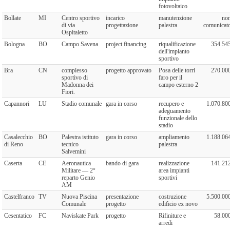
fotovoltaico
Bollate
MI
Centro sportivo
incarico
manutenzione
no
di via
progettazione
palestra
comunicat
Ospitaletto
Bologna
BO
Campo Savena
project financing
riqualificazione
354.54
dell'impianto
sportivo
Bra
CN
complesso
progetto approvato
Posa delle torri
270.00
sportivo di
faro per il
Madonna dei
campo esterno 2
Fiori.
Capannori
LU
Stadio comunale
gara in corso
recupero e
1.070.80
adeguamento
funzionale dello
stadio
Casalecchio
BO
Palestra istituto
gara in corso
ampliamento
1.188.06
di Reno
tecnico
palestra
Salvemini
Caserta
CE
Aeronautica
bando di gara
realizzazione
141.21
Militare — 2°
area impianti
reparto Genio
sportivi
AM
Castelfranco
TV
Nuova Piscina
presentazione
costruzione
5.500.00
Comunale
progetto
edificio ex novo
Cesentatico
FC
Naviskate Park
progetto
Rifiniture e
58.00
arredi