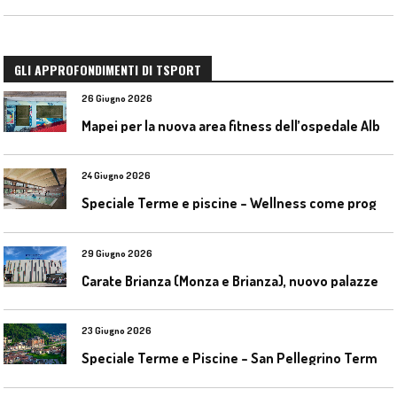
GLI APPROFONDIMENTI DI TSPORT
26 Giugno 2026
M
apei per la nuova area fitness dell’ospedale Alba-Bra
24 Giugno 2026
S
peciale Terme e piscine – Wellness come progetto contemporaneo
29 Giugno 2026
C
arate Brianza (Monza e Brianza), nuovo palazzetto dello sport
23 Giugno 2026
S
peciale Terme e Piscine – San Pellegrino Terme da ieri a domani