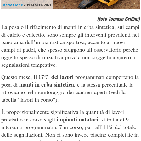
Redazione
-
31 Marzo 2021
(foto Tomaso Grillini)
La posa o il rifacimento di manti in erba sintetica, sui campi
di calcio e calcetto, sono sempre gli interventi prevalenti nel
panorama dell’impiantistica sportiva, accanto ai nuovi
campi di padel, che spesso sfuggono all’osservatorio perché
oggetto spesso di iniziativa privata non soggetta a gare o a
segnalazioni tempestive.
il 17% dei lavori
Questo mese,
programmati comportano la
manti in erba sintetica
posa di
, e la stessa percentuale la
ritroviamo nel monitoraggio dei cantieri aperti (vedi la
tabella “lavori in corso”).
È proporzionalmente significativa la quantità di lavori
impianti natatori
previsti o in corso sugli
: si tratta di 9
interventi programmati e 7 in corso, pari all’11% del totale
delle segnalazioni. Non ci sono invece piscine completate in