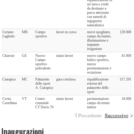
un’area a verde
da destinare a
parco attrezzato
con metodi di
ingegneria
naturalistica
Ceriano
MB
Campo
lavori in corso
nuovi spogliatoi,
120.000
Laghetto
sportivo
campo da basket,
illuminazione e
impianto
irrigazione
Chiavari
GE
Nuovo
inizio lavori
nuovo campo
41.000
Campo
ludico sportivo,
sportivo
nuova
polivalente
pavimentazione e
recinzione
Ciarapica
MC
Palazzetto
gara conclusa
riqualificazione
317.291
dello sport
esterna del
A. Ciarapica
palazzetto dello
sport
Civita
VT
Centro
inizio lavori
pavimentazione
18.000
Castellana
comunale
campo da tennis
CT Davis 76
indoor
Precedente
Successivo
Inaugurazioni