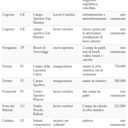
segnaletica,
cancellata
Cogorno
GE
Campo
Lavori Conclusi
ristrutturazione e
non
Sportivo San
ammodernamento
comunicato
Martino
Cogorno
GE
campo
lavori conclusi
nuovo spazio per
non
sportivo San
le attrezzature,
comunicato
Martino
installazione di
barre antiurto
Favignana
TP
Resort di
nuova apertura
2 campi da padel,
non
Aeroviaggi
uno di beach
comunicato
volley, tennis e
calcetto
Firenze
FI
Campo della
inaugurazione
manto in erba
750.000
Lanciotto
sintetica, reti di
Calcio
recinzione
Firenze
FI
Campo
inaugurazione
manto in sintetico
500.000
Sportivo
Fornacette
PI
Centro
lavori conclusi
due campi da
non
Sportivo
padel
comunicato
Masoni
Forte dei
LU
Stadio
lavori conclusi
Campo da calcetto
225.000
Marrmi
Necchi-
in erba sintetica
Balloni
Galatina
LE
Istituto
incarico per
palestra
non
comprensivo
collaudo
comunicato