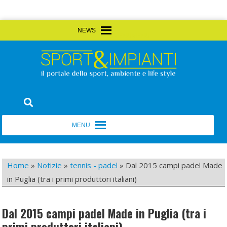
Skip
MENU
MENU
to
content
Sport&Impianti
notizie, prodotti, aziende dello sport facility
MENU
MENU
Home
»
Notizie
»
tennis - padel
»
Dal 2015 campi padel Made
in Puglia (tra i primi produttori italiani)
Dal 2015 campi padel Made in Puglia (tra i