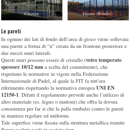
Cosenza.
Fasano (Brindisi).
Le pareti
In ognuno dei lati di fondo dell’area di gioco viene sollevata
una parete a forma di “u” creata da un frontone posteriore e
due mezzi muri laterali.
vetro temperato
Questi muri possono essere di cristallo (
spessore 10/12 mm
a scelta del committente), che
rispettano le normative in vigore nella Federazione
Internazionale di Padel, al quale la FIT fa tutt’ora
UNI EN
riferimento rispettando la normativa europea
12150-1
. Difatti il regolamento prevede anche l’utilizzo di
altro materiale (es. legno o mattoni) che offra la dovuta
consistenza per far sì che la palla rimbalzi contro le pareti
in maniera regolare ed uniforme.
Tale superfice viene fissata sulla struttura metallica tramite
flange asolate e viti in acciaio inox.