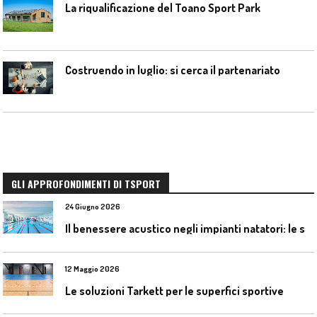
La riqualificazione del Toano Sport Park
Costruendo in luglio: si cerca il partenariato
GLI APPROFONDIMENTI DI TSPORT
24 Giugno 2026
I
l benessere acustico negli impianti natatori: le soluzioni Celenit
12 Maggio 2026
Le soluzioni Tarkett per le superfici sportive