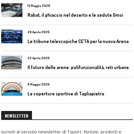
13 Maggio 2026
Rabat, il ghiaccio nel deserto e le sedute Omsi
28 Aprile 2026
L
e tribune telescopiche CETA per la nuova Arena Santa Giulia di Milano
22 Aprile 2026
I
l futuro delle arene: polifunzionalità, reti urbane e competizione globale
6 Maggio 2026
Le coperture sportive di Tagliapietra
NEWSLETTER
iscriviti al servizio newsletter di Tsport. Notizie, prodotti e