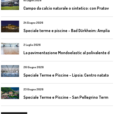
10 Luglio 2026
C
ampo da calcio naturale o sintetico: con Pratoverde la manutenzione fa la differenza
24 Giugno 2026
S
peciale terme e piscine – Bad Dürkheim: Ampliamento del parco acquatico Salinarium con un’area termale
2 Luglio 2026
L
a pavimentazione Mondoelastic al polivalente di San Rocco Castagnaretta
26 Giugno 2026
S
peciale Terme e Piscine – Lipsia: Centro natatorio Sportbad am Rabet
23 Giugno 2026
S
peciale Terme e Piscine – San Pellegrino Terme da ieri a domani