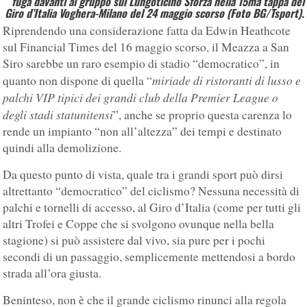
fuga davanti al gruppo sul Lungoticino Sforza nella 15ma tappa del
Giro d’Italia Voghera-Milano del 24 maggio scorso (Foto BG/Tsport).
Riprendendo una considerazione fatta da Edwin Heathcote
sul Financial Times del 16 maggio scorso, il Meazza a San
Siro sarebbe un raro esempio di stadio “democratico”, in
miriade di ristoranti di lusso e
quanto non dispone di quella “
palchi VIP tipici dei grandi club della Premier League o
degli stadi statunitensi
”, anche se proprio questa carenza lo
rende un impianto “non all’altezza” dei tempi e destinato
quindi alla demolizione.
Da questo punto di vista, quale tra i grandi sport può dirsi
altrettanto “democratico” del ciclismo? Nessuna necessità di
palchi e tornelli di accesso, al Giro d’Italia (come per tutti gli
altri Trofei e Coppe che si svolgono ovunque nella bella
stagione) si può assistere dal vivo, sia pure per i pochi
secondi di un passaggio, semplicemente mettendosi a bordo
strada all’ora giusta.
Beninteso, non è che il grande ciclismo rinunci alla regola