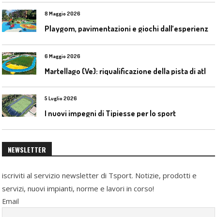
8 Maggio 2026
P
laygom, pavimentazioni e giochi dall’esperienza di Gatim nel reimpiego della gomma usata
6 Maggio 2026
M
artellago (Ve): riqualificazione della pista di atletica
5 Luglio 2026
I nuovi impegni di Tipiesse per lo sport
NEWSLETTER
iscriviti al servizio newsletter di Tsport. Notizie, prodotti e
servizi, nuovi impianti, norme e lavori in corso!
Email