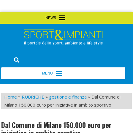
Skip
MENU
MENU
to
content
Sport&Impianti
notizie, prodotti, aziende dello sport facility
MENU
MENU
Home
»
RUBRICHE
»
gestione e finanza
»
Dal Comune di
Milano 150.000 euro per iniziative in ambito sportivo
Dal Comune di Milano 150.000 euro per