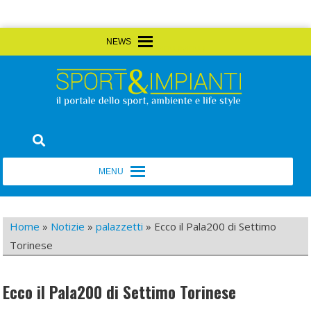
Skip
MENU
MENU
to
content
Sport&Impianti
notizie, prodotti, aziende dello sport facility
MENU
MENU
Home
»
Notizie
»
palazzetti
»
Ecco il Pala200 di Settimo
Torinese
Ecco il Pala200 di Settimo Torinese