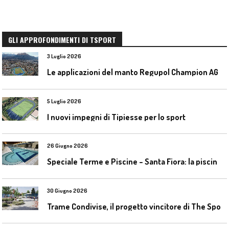
GLI APPROFONDIMENTI DI TSPORT
3 Luglio 2026
L
e applicazioni del manto Regupol Champion AG 4.0 negli impianti di atletica leggera
5 Luglio 2026
I nuovi impegni di Tipiesse per lo sport
26 Giugno 2026
S
peciale Terme e Piscine – Santa Fiora: la piscina geotermica dell’Amiata
30 Giugno 2026
T
rame Condivise, il progetto vincitore di The Sport District per Codroipo