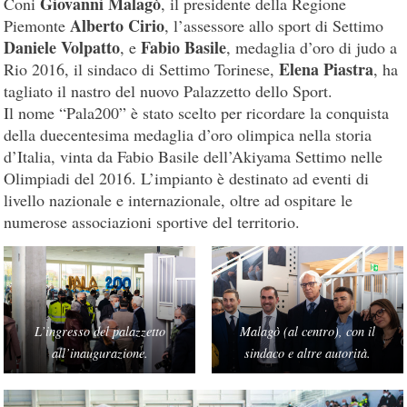
Giovanni Malagò
Coni
, il presidente della Regione
Alberto Cirio
Piemonte
, l’assessore allo sport di Settimo
Daniele Volpatto
Fabio Basile
, e
, medaglia d’oro di judo a
Elena Piastra
Rio 2016, il sindaco di Settimo Torinese,
, ha
tagliato il nastro del nuovo Palazzetto dello Sport.
Il nome “Pala200” è stato scelto per ricordare la conquista
della duecentesima medaglia d’oro olimpica nella storia
d’Italia, vinta da Fabio Basile dell’Akiyama Settimo nelle
Olimpiadi del 2016. L’impianto è destinato ad eventi di
livello nazionale e internazionale, oltre ad ospitare le
numerose associazioni sportive del territorio.
L’ingresso del palazzetto
Malagò (al centro), con il
all’inaugurazione.
sindaco e altre autorità.