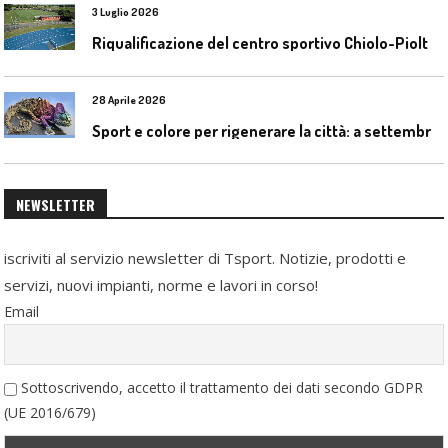
3 Luglio 2026
R
iqualificazione del centro sportivo Chiolo-Pioltelli a Monza
28 Aprile 2026
S
port e colore per rigenerare la città: a settembre il convegno COLORI URBANI al Mapei Stadium
NEWSLETTER
iscriviti al servizio newsletter di Tsport. Notizie, prodotti e
servizi, nuovi impianti, norme e lavori in corso!
Email
Sottoscrivendo, accetto il trattamento dei dati secondo GDPR
(UE 2016/679)