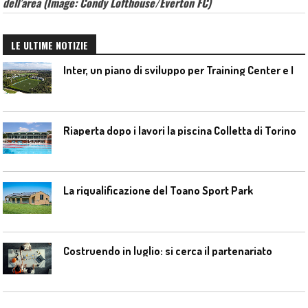
dell’area (Image: Condy Lofthouse/Everton FC)
LE ULTIME NOTIZIE
I
nter, un piano di sviluppo per Training Center e Interello
Riaperta dopo i lavori la piscina Colletta di Torino
La riqualificazione del Toano Sport Park
Costruendo in luglio: si cerca il partenariato