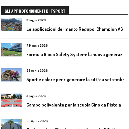
GLI APPROFONDIMENTI DI TSPORT
3 Luglio 2026
L
e applicazioni del manto Regupol Champion AG 4.0 negli impianti di atletica leggera
7 Maggio 2026
F
ormula Gioco Safety System: la nuova generazione di pavimentazioni antitrauma
28 Aprile 2026
S
port e colore per rigenerare la città: a settembre il convegno COLORI URBANI al Mapei Stadium
3 Luglio 2026
Campo polivalente per la scuola Cino da Pistoia
29 Aprile 2026