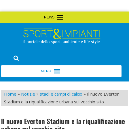
Skip
MENU
MENU
to
content
Sport&Impianti
notizie, prodotti, aziende dello sport facility
MENU
MENU
Home
»
Notizie
»
stadi e campi di calcio
»
Il nuovo Everton
Stadium e la riqualificazione urbana sul vecchio sito
Il nuovo Everton Stadium e la riqualificazione