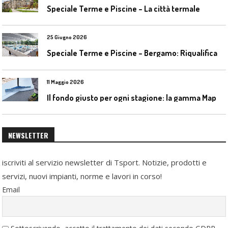
Speciale Terme e Piscine – La città termale
25 Giugno 2026
S
peciale Terme e Piscine – Bergamo: Riqualificazione delle piscine Italcementi
11 Maggio 2026
I
l fondo giusto per ogni stagione: la gamma Mapecoat TNS Base Coat di Mapei
NEWSLETTER
iscriviti al servizio newsletter di Tsport. Notizie, prodotti e
servizi, nuovi impianti, norme e lavori in corso!
Email