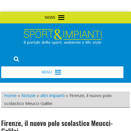
Skip
MENU
MENU
to
content
Sport&Impianti
notizie, prodotti, aziende dello sport facility
MENU
MENU
Home
»
Notizie
»
altri impianti
»
Firenze, il nuovo polo
scolastico Meucci-Galilei
Firenze, il nuovo polo scolastico Meucci-