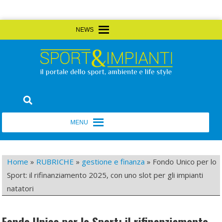
Skip
MENU
MENU
to
content
Sport&Impianti
notizie, prodotti, aziende dello sport facility
MENU
MENU
Home
»
RUBRICHE
»
gestione e finanza
»
Fondo Unico per lo
Sport: il rifinanziamento 2025, con uno slot per gli impianti
natatori