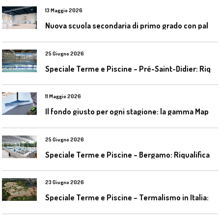
13 Maggio 2026
N
uova scuola secondaria di primo grado con palestra a Ozzano Emilia
25 Giugno 2026
S
peciale Terme e Piscine – Pré-Saint-Didier: Riqualificazione della piscina coperta
11 Maggio 2026
I
l fondo giusto per ogni stagione: la gamma Mapecoat TNS Base Coat di Mapei
25 Giugno 2026
S
peciale Terme e Piscine – Bergamo: Riqualificazione delle piscine Italcementi
23 Giugno 2026
S
peciale Terme e Piscine – Termalismo in Italia: verso una nuova consapevolezza tra l’antico e il moderno