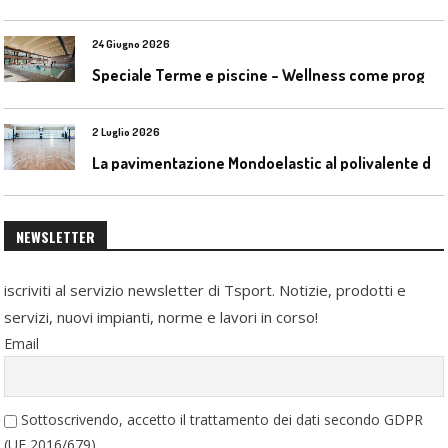
24 Giugno 2026
S
peciale Terme e piscine – Wellness come progetto contemporaneo
2 Luglio 2026
L
a pavimentazione Mondoelastic al polivalente di San Rocco Castagnaretta
NEWSLETTER
iscriviti al servizio newsletter di Tsport. Notizie, prodotti e
servizi, nuovi impianti, norme e lavori in corso!
Email
Sottoscrivendo, accetto il trattamento dei dati secondo GDPR
(UE 2016/679)