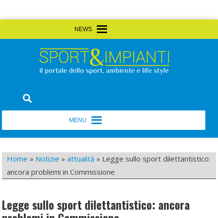
Skip
MENU
MENU
to
content
Sport&Impianti
notizie, prodotti, aziende dello sport facility
MENU
MENU
Home
»
Notizie
»
attualità
»
Legge sullo sport dilettantistico:
ancora problemi in Commissione
Legge sullo sport dilettantistico: ancora