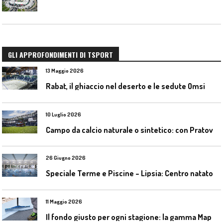
GLI APPROFONDIMENTI DI TSPORT
13 Maggio 2026
Rabat, il ghiaccio nel deserto e le sedute Omsi
10 Luglio 2026
C
ampo da calcio naturale o sintetico: con Pratoverde la manutenzione fa la differenza
26 Giugno 2026
S
peciale Terme e Piscine – Lipsia: Centro natatorio Sportbad am Rabet
11 Maggio 2026
I
l fondo giusto per ogni stagione: la gamma Mapecoat TNS Base Coat di Mapei