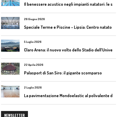
I
l benessere acustico negli impianti natatori: le soluzioni Celenit
26 Giugno 2026
S
peciale Terme e Piscine – Lipsia: Centro natatorio Sportbad am Rabet
5 Luglio 2026
C
laro Arena: il nuovo volto dello Stadio dell’Universidad Católica
22 Aprile 2026
Palasport di San Siro: il gigante scomparso
2 Luglio 2026
L
a pavimentazione Mondoelastic al polivalente di San Rocco Castagnaretta
NEWSLETTER