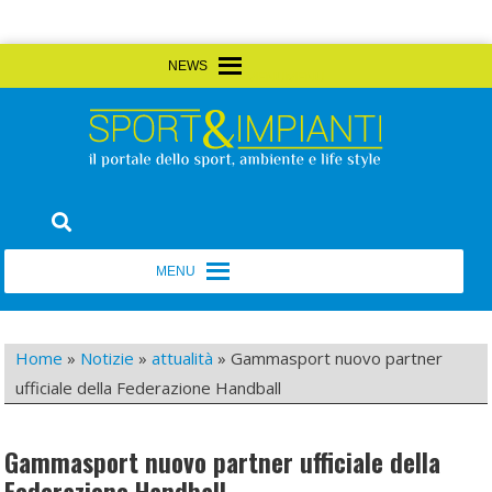
Skip
MENU
MENU
to
content
Sport&Impianti
notizie, prodotti, aziende dello sport facility
MENU
MENU
Home
»
Notizie
»
attualità
»
Gammasport nuovo partner
ufficiale della Federazione Handball
Gammasport nuovo partner ufficiale della