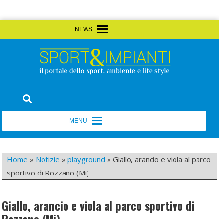
Skip
MENU
MENU
to
content
Sport&Impianti
notizie, prodotti, aziende dello sport facility
MENU
MENU
Home
»
Notizie
»
playground
»
Giallo, arancio e viola al parco
sportivo di Rozzano (Mi)
Giallo, arancio e viola al parco sportivo di