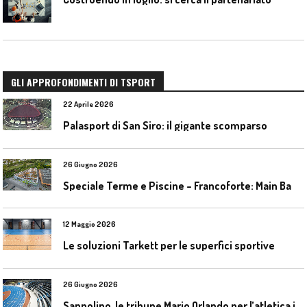
GLI APPROFONDIMENTI DI TSPORT
22 Aprile 2026
Palasport di San Siro: il gigante scomparso
26 Giugno 2026
S
peciale Terme e Piscine – Francoforte: Main Bad Bornheim
12 Maggio 2026
Le soluzioni Tarkett per le superfici sportive
26 Giugno 2026
S
anpolino, le tribune Mario Orlando per l’atletica indoor