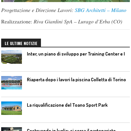
Progettazione e Direzione Lavori:
SBG Architetti – Milano
Realizzazione:
Riva Giardini SpA – Lurago d’Erba (CO)
LE ULTIME NOTIZIE
I
nter, un piano di sviluppo per Training Center e Interello
Riaperta dopo i lavori la piscina Colletta di Torino
La riqualificazione del Toano Sport Park
Costruendo in luglio: si cerca il partenariato