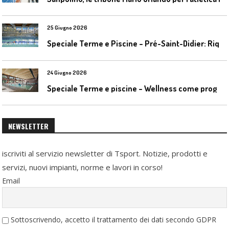
25 Giugno 2026
S
peciale Terme e Piscine – Pré-Saint-Didier: Riqualificazione della piscina coperta
24 Giugno 2026
S
peciale Terme e piscine – Wellness come progetto contemporaneo
NEWSLETTER
iscriviti al servizio newsletter di Tsport. Notizie, prodotti e
servizi, nuovi impianti, norme e lavori in corso!
Email
Sottoscrivendo, accetto il trattamento dei dati secondo GDPR