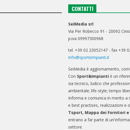
CONTATTI
SeiMedia srl
Via Per Robecco 91 - 20092 Cinis
p.iva 09997300968
tel. +39 02 23052147 - fax +39 
info@sporteimpianti.it
SeiMedia è aggiornamento, comu
Con
Sport&Impianti
è un riferi
sia tecnico, ludico che professio
ambientale; life-style; tempo libe
Informa e comunica in merito a 
e best practises, realizzazioni e 
Tsport, Mappa dei Fornitori 
entrano a far parte di un'informa
settore.