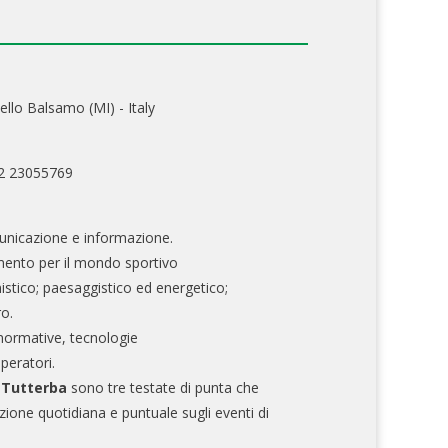
ello Balsamo (MI) - Italy
02 23055769
nicazione e informazione.
mento per il mondo sportivo
nistico; paesaggistico ed energetico;
ro.
normative, tecnologie
operatori.
e Tutterba
sono tre testate di punta che
zione quotidiana e puntuale sugli eventi di