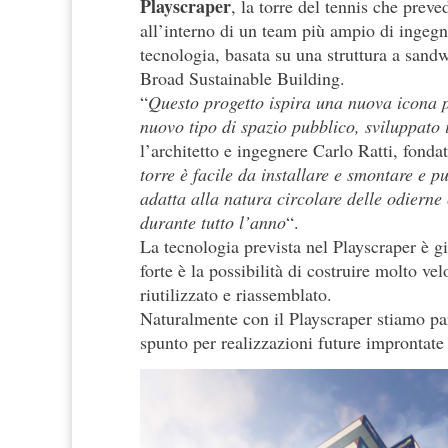
Playscraper
, la torre del tennis che prev
all’interno di un team più ampio di ingegn
tecnologia, basata su una struttura a sand
Broad Sustainable Building.
“
Questo progetto ispira una nuova icona 
nuovo tipo di spazio pubblico, sviluppato i
l’architetto e ingegnere Carlo Ratti, fond
torre è facile da installare e smontare e p
adatta alla natura circolare delle odierne
durante tutto l’anno
“.
La tecnologia prevista nel Playscraper è gi
forte è la possibilità di costruire molto ve
riutilizzato e riassemblato.
Naturalmente con il Playscraper stiamo pa
spunto per realizzazioni future improntate s