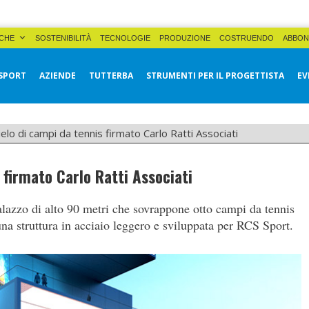
CHE
SOSTENIBILITÀ
TECNOLOGIE
PRODUZIONE
COSTRUENDO
ABBON
SPORT
AZIENDE
TUTTERBA
STRUMENTI PER IL PROGETTISTA
EV
cielo di campi da tennis firmato Carlo Ratti Associati
 firmato Carlo Ratti Associati
palazzo di alto 90 metri che sovrappone otto campi da tennis
na struttura in acciaio leggero e sviluppata per RCS Sport.