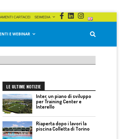
AMENTI CARTACEI
SEIMEDIA
ENTI E WEBINAR
LE ULTIME NOTIZIE
Inter, un piano di sviluppo
per Training Center e
Interello
Riaperta dopo i lavori la
piscina Colletta di Torino