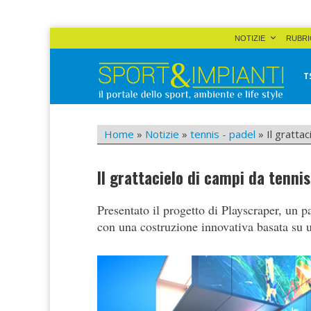
Skip
NOTIZIE
RUBRI
to
content
T
Sport&Impianti
notizie, prodotti, aziende dello sport facility
Home
»
Notizie
»
tennis - padel
»
Il gratta
Il grattacielo di campi da tennis
Presentato il progetto di Playscraper, un 
con una costruzione innovativa basata su u