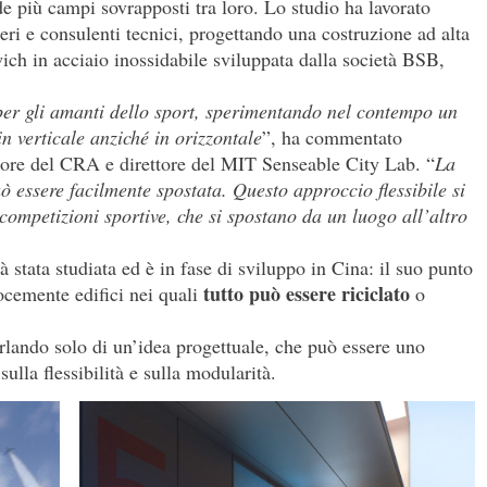
ede più campi sovrapposti tra loro. Lo studio ha lavorato
eri e consulenti tecnici, progettando una costruzione ad alta
wich in acciaio inossidabile sviluppata dalla società BSB,
per gli amanti dello sport, sperimentando nel contempo un
n verticale anziché in orizzontale
”, ha commentato
atore del CRA e direttore del MIT Senseable City Lab. “
La
uò essere facilmente spostata. Questo approccio flessibile si
 competizioni sportive, che si spostano da un luogo all’altro
à stata studiata ed è in fase di sviluppo in Cina: il suo punto
tutto può essere riciclato
locemente edifici nei quali
o
rlando solo di un’idea progettuale, che può essere uno
ulla flessibilità e sulla modularità.