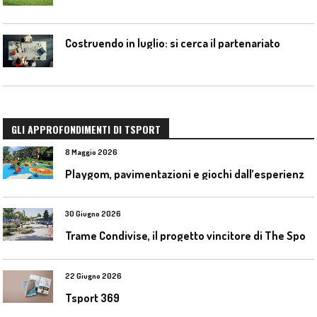
Costruendo in luglio: si cerca il partenariato
GLI APPROFONDIMENTI DI TSPORT
8 Maggio 2026
P
laygom, pavimentazioni e giochi dall’esperienza di Gatim nel reimpiego della gomma usata
30 Giugno 2026
T
rame Condivise, il progetto vincitore di The Sport District per Codroipo
22 Giugno 2026
Tsport 369