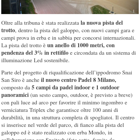
la nuova pista del
Oltre alla tribuna è stata realizzata
trotto
, dentro la pista del galoppo, con nuovi campi gara e
campi prova in erba e in sabbia per concorsi internazionali.
un anello di 1000 metri, con
La pista del trotto è
pendenza del 3% in rettifilo
e circondata da un sistema di
illuminazione Led sostenibile.
Parte del progetto di riqualificazione dell’ippodromo Snai
il nuovo centro Padel 8 Milano,
San Siro è anche
5 campi da padel indoor e 1 outdoor
composto da
panoramici
(un sesto campo, outdoor, è previsto a breve)
con pali luce ad arco per favorire il minimo ingombro e
verniciatura Triplex che garantisce oltre 100 anni di
durabilità, in una struttura completa di spogliatoi. Il centro
si inserisce nel verde del parco, di fianco alla pista del
galoppo ed è stato realizzato con erba Mondo, in
collaborazione con Snaitech (
foto sotto, fornite da