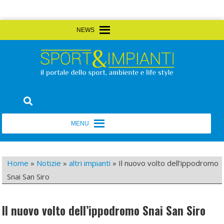
Skip
MENU
MENU
to
content
Sport&Impianti
notizie, prodotti, aziende dello sport facility
MENU
MENU
Home
»
Notizie
»
altri impianti
»
Il nuovo volto dell’ippodromo
Snai San Siro
Il nuovo volto dell’ippodromo Snai San Siro