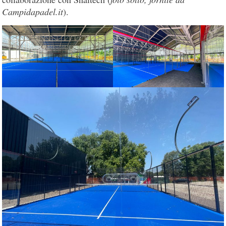
Campidapadel.it
).