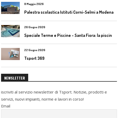
8 Maggio 2026
Palestra scolastica Istituti Corni-Selmi a Modena
26 Giugno 2026
S
peciale Terme e Piscine – Santa Fiora: la piscina geotermica dell’Amiata
22 Giugno 2026
Tsport 369
NEWSLETTER
iscriviti al servizio newsletter di Tsport. Notizie, prodotti e
servizi, nuovi impianti, norme e lavori in corso!
Email