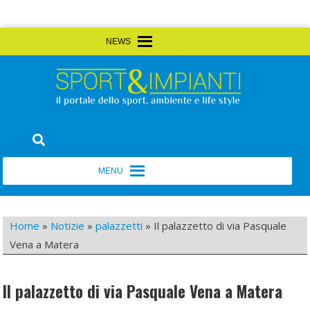
Skip
MENU
MENU
to
content
Sport&Impianti
notizie, prodotti, aziende dello sport facility
MENU
MENU
Home
»
Notizie
»
palazzetti
»
Il palazzetto di via Pasquale
Vena a Matera
Il palazzetto di via Pasquale Vena a Matera