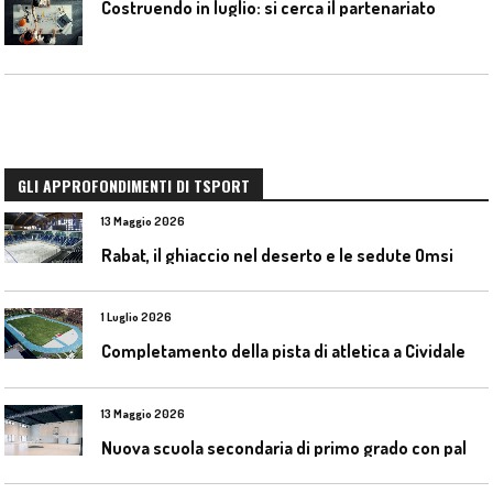
Costruendo in luglio: si cerca il partenariato
GLI APPROFONDIMENTI DI TSPORT
13 Maggio 2026
Rabat, il ghiaccio nel deserto e le sedute Omsi
1 Luglio 2026
C
ompletamento della pista di atletica a Cividale del Friuli (Ud)
13 Maggio 2026
N
uova scuola secondaria di primo grado con palestra a Ozzano Emilia