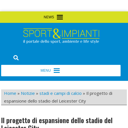
Skip
MENU
MENU
to
content
Sport&Impianti
notizie, prodotti, aziende dello sport facility
MENU
MENU
Home
»
Notizie
»
stadi e campi di calcio
»
Il progetto di
espansione dello stadio del Leicester City
Il progetto di espansione dello stadio del