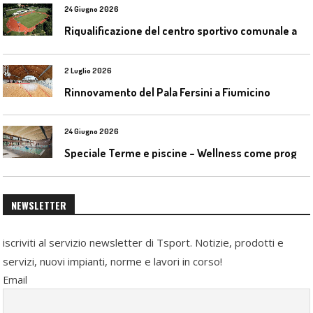
24 Giugno 2026
R
iqualificazione del centro sportivo comunale a Bresso (Mi)
2 Luglio 2026
Rinnovamento del Pala Fersini a Fiumicino
24 Giugno 2026
S
peciale Terme e piscine – Wellness come progetto contemporaneo
NEWSLETTER
iscriviti al servizio newsletter di Tsport. Notizie, prodotti e
servizi, nuovi impianti, norme e lavori in corso!
Email