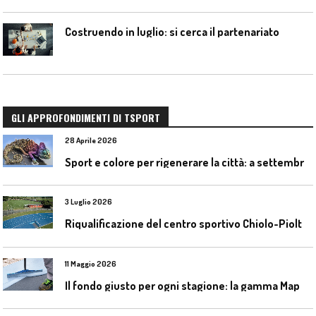
Costruendo in luglio: si cerca il partenariato
GLI APPROFONDIMENTI DI TSPORT
28 Aprile 2026
S
port e colore per rigenerare la città: a settembre il convegno COLORI URBANI al Mapei Stadium
3 Luglio 2026
R
iqualificazione del centro sportivo Chiolo-Pioltelli a Monza
11 Maggio 2026
I
l fondo giusto per ogni stagione: la gamma Mapecoat TNS Base Coat di Mapei