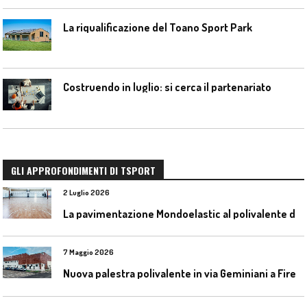
La riqualificazione del Toano Sport Park
Costruendo in luglio: si cerca il partenariato
GLI APPROFONDIMENTI DI TSPORT
2 Luglio 2026
L
a pavimentazione Mondoelastic al polivalente di San Rocco Castagnaretta
7 Maggio 2026
N
uova palestra polivalente in via Geminiani a Firenze