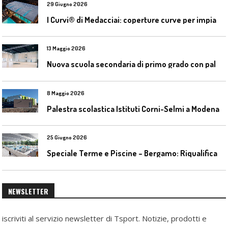
29 Giugno 2026
I
Curvi® di Medacciai: coperture curve per impianti acquatici
13 Maggio 2026
N
uova scuola secondaria di primo grado con palestra a Ozzano Emilia
8 Maggio 2026
Palestra scolastica Istituti Corni-Selmi a Modena
25 Giugno 2026
S
peciale Terme e Piscine – Bergamo: Riqualificazione delle piscine Italcementi
NEWSLETTER
iscriviti al servizio newsletter di Tsport. Notizie, prodotti e