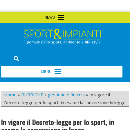
Skip
MENU
MENU
to
content
Sport&Impianti
notizie, prodotti, aziende dello sport facility
MENU
MENU
Home
»
RUBRICHE
»
gestione e finanza
»
In vigore il
Decreto-legge per lo sport, in esame la conversione in legge
In vigore il Decreto-legge per lo sport, in