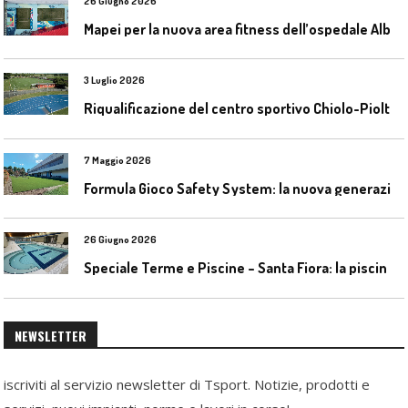
26 Giugno 2026
M
apei per la nuova area fitness dell’ospedale Alba-Bra
3 Luglio 2026
R
iqualificazione del centro sportivo Chiolo-Pioltelli a Monza
7 Maggio 2026
F
ormula Gioco Safety System: la nuova generazione di pavimentazioni antitrauma
26 Giugno 2026
S
peciale Terme e Piscine – Santa Fiora: la piscina geotermica dell’Amiata
NEWSLETTER
iscriviti al servizio newsletter di Tsport. Notizie, prodotti e