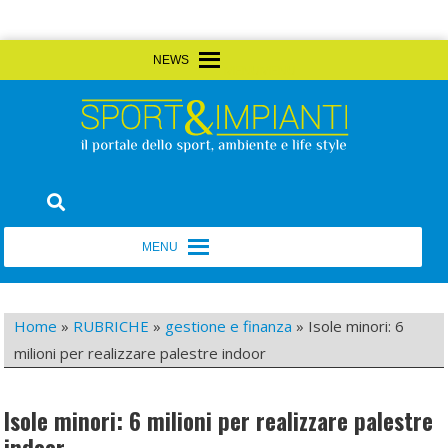
Skip
MENU
MENU
to
content
Sport&Impianti
notizie, prodotti, aziende dello sport facility
MENU
MENU
Home
»
RUBRICHE
»
gestione e finanza
»
Isole minori: 6
milioni per realizzare palestre indoor
Isole minori: 6 milioni per realizzare palestre