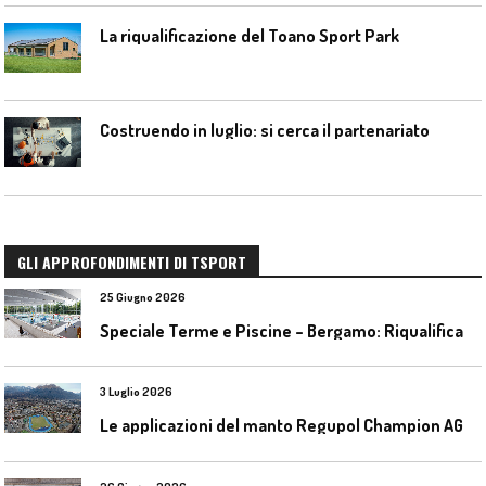
La riqualificazione del Toano Sport Park
Costruendo in luglio: si cerca il partenariato
GLI APPROFONDIMENTI DI TSPORT
25 Giugno 2026
S
peciale Terme e Piscine – Bergamo: Riqualificazione delle piscine Italcementi
3 Luglio 2026
L
e applicazioni del manto Regupol Champion AG 4.0 negli impianti di atletica leggera