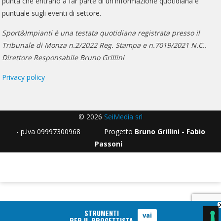
punta che entrano a far parte di un'informazione quotidiana e
puntuale sugli eventi di settore.
Sport&Impianti è una testata quotidiana registrata presso il
Tribunale di Monza n.2/2022 Reg. Stampa e n.7019/2021 N.C..
Direttore Responsabile Bruno Grillini
Privacy policy
© 2026
SeiMedia srl
- p.iva 09997300968 Progetto
Bruno Grillini - Fabio
Passoni
STRUMENTI
vai
PER IL PROGETTISTA