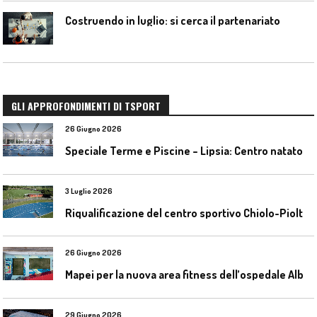
Costruendo in luglio: si cerca il partenariato
GLI APPROFONDIMENTI DI TSPORT
26 Giugno 2026
S
peciale Terme e Piscine – Lipsia: Centro natatorio Sportbad am Rabet
3 Luglio 2026
R
iqualificazione del centro sportivo Chiolo-Pioltelli a Monza
26 Giugno 2026
M
apei per la nuova area fitness dell’ospedale Alba-Bra
29 Giugno 2026