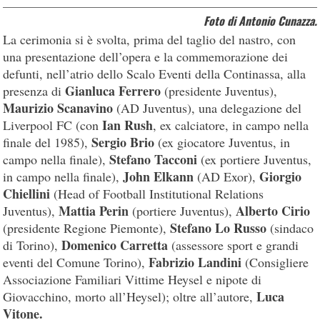
Foto di Antonio Cunazza.
La cerimonia si è svolta, prima del taglio del nastro, con
una presentazione dell’opera e la commemorazione dei
defunti, nell’atrio dello Scalo Eventi della Continassa, alla
Gianluca Ferrero
presenza di
(presidente Juventus),
Maurizio Scanavino
(AD Juventus), una delegazione del
Ian Rush
Liverpool FC (con
, ex calciatore, in campo nella
Sergio Brio
finale del 1985),
(ex giocatore Juventus, in
Stefano Tacconi
campo nella finale),
(ex portiere Juventus,
John Elkann
Giorgio
in campo nella finale),
(AD Exor),
Chiellini
(Head of Football Institutional Relations
Mattia Perin
Alberto Cirio
Juventus),
(portiere Juventus),
Stefano Lo Russo
(presidente Regione Piemonte),
(sindaco
Domenico Carretta
di Torino),
(assessore sport e grandi
Fabrizio Landini
eventi del Comune Torino),
(Consigliere
Associazione Familiari Vittime Heysel e nipote di
Luca
Giovacchino, morto all’Heysel); oltre all’autore,
Vitone.