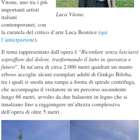
Vitone, uno tra i più
importanti artisti
Luca Vitone.
italiani
contemporanei, con
la curatela del critico d’arte Luca Beatrice (
qui
l’anticipazione
).
Il tema rappresentato dall’opera è “
Ricordare senza lasciarsi
sopraffare dal dolore, trasformando il lutto in speranza e
futuro
”. In un’area di circa 2.000 metri quadrati un manto
erboso accoglie alcuni esemplari adulti di Ginkgo Biloba,
tra i quali si snoda una rampa a forma di spirale centrifuga,
che accompagna il visitatore in un percorso ascendente
lungo 66 metri, avvolto da due balaustre in legno che si
innalzano fino a raggiungere un’altezza complessiva
dell’opera di oltre 5 metri.