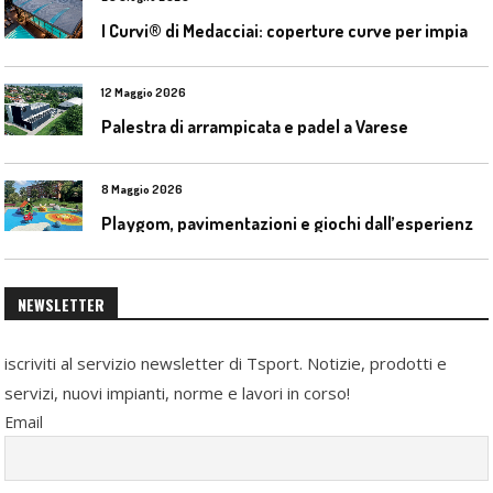
I
Curvi® di Medacciai: coperture curve per impianti acquatici
12 Maggio 2026
Palestra di arrampicata e padel a Varese
8 Maggio 2026
P
laygom, pavimentazioni e giochi dall’esperienza di Gatim nel reimpiego della gomma usata
NEWSLETTER
iscriviti al servizio newsletter di Tsport. Notizie, prodotti e
servizi, nuovi impianti, norme e lavori in corso!
Email