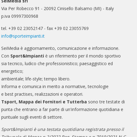
SeiMedia srl
Via Per Robecco 91 - 20092 Cinisello Balsamo (MI) - Italy
p.iva 09997300968
tel. +39 02 23052147 - fax +39 02 23055769
info@sporteimpianti.it
SeiMedia è aggiornamento, comunicazione e informazione.
Con
Sport&Impianti
è un riferimento per il mondo sportivo
sia tecnico, ludico che professionistico; paesaggistico ed
energetico;
ambientale; life-style; tempo libero.
Informa e comunica in merito a normative, tecnologie
e best practises, realizzazioni e operatori.
Tsport, Mappa dei Fornitori e Tutterba
sono tre testate di
punta che entrano a far parte di un'informazione quotidiana e
puntuale sugli eventi di settore.
Sport&Impianti è una testata quotidiana registrata presso il
Tribunale di Monza n.2/2022 Reg. Stampa e n.7019/2021 N.C..