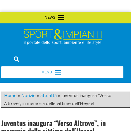
Skip
MENU
MENU
to
content
Sport&Impianti
notizie, prodotti, aziende dello sport facility
MENU
MENU
Home
»
Notizie
»
attualità
»
Juventus inaugura “Verso
Altrove”, in memoria delle vittime dell’Heysel
Juventus inaugura “Verso Altrove”, in