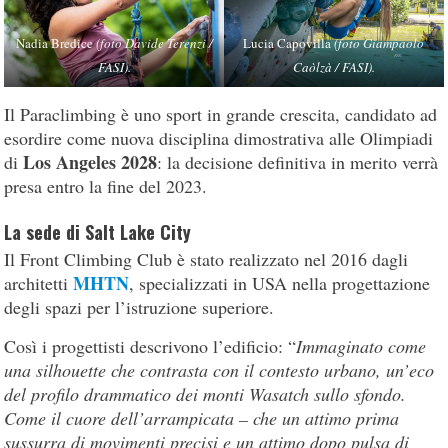
Nadia Bredice
(foto Davide Terenzi /
Lucia Capovilla
(foto Giampaolo
FASI).
Caòlzà / FASI).
Il Paraclimbing è uno sport in grande crescita, candidato ad
esordire come nuova disciplina dimostrativa alle Olimpiadi
Los Angeles 2028
di
: la decisione definitiva in merito verrà
presa entro la fine del 2023.
La sede di Salt Lake City
Il Front Climbing Club è stato realizzato nel 2016 dagli
MHTN
architetti
, specializzati in USA nella progettazione
degli spazi per l’istruzione superiore.
Così i progettisti descrivono l’edificio: “
Immaginato come
una silhouette che contrasta con il contesto urbano, un’eco
del profilo drammatico dei monti Wasatch sullo sfondo.
Come il cuore dell’arrampicata – che un attimo prima
sussurra di movimenti precisi e un attimo dopo pulsa di