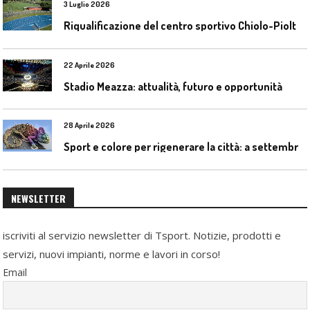
3 Luglio 2026
R
iqualificazione del centro sportivo Chiolo-Pioltelli a Monza
22 Aprile 2026
Stadio Meazza: attualità, futuro e opportunità
28 Aprile 2026
S
port e colore per rigenerare la città: a settembre il convegno COLORI URBANI al Mapei Stadium
NEWSLETTER
iscriviti al servizio newsletter di Tsport. Notizie, prodotti e
servizi, nuovi impianti, norme e lavori in corso!
Email