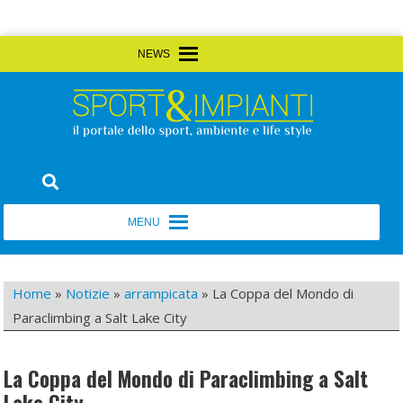
Skip
MENU
MENU
to
content
Sport&Impianti
notizie, prodotti, aziende dello sport facility
MENU
MENU
Home
»
Notizie
»
arrampicata
»
La Coppa del Mondo di
Paraclimbing a Salt Lake City
La Coppa del Mondo di Paraclimbing a Salt