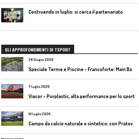
Costruendo in luglio: si cerca il partenariato
GLI APPROFONDIMENTI DI TSPORT
26 Giugno 2026
S
peciale Terme e Piscine – Francoforte: Main Bad Bornheim
7 Luglio 2026
Viacor – Porplastic, alta performance per lo sport
10 Luglio 2026
C
ampo da calcio naturale o sintetico: con Pratoverde la manutenzione fa la differenza