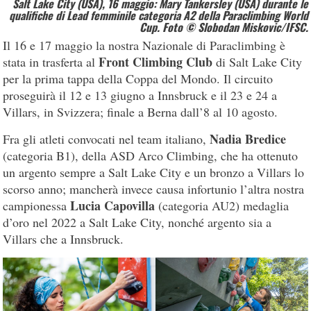
Salt Lake City (USA), 16 maggio: Mary Tankersley (USA) durante le
qualifiche di Lead femminile categoria A2 della Paraclimbing World
Cup. Foto © Slobodan Miskovic/IFSC.
Il 16 e 17 maggio la nostra Nazionale di Paraclimbing è
Front Climbing Club
stata in trasferta al
di Salt Lake City
per la prima tappa della Coppa del Mondo. Il circuito
proseguirà il 12 e 13 giugno a Innsbruck e il 23 e 24 a
Villars, in Svizzera; finale a Berna dall’8 al 10 agosto.
Nadia Bredice
Fra gli atleti convocati nel team italiano,
(categoria B1), della ASD Arco Climbing, che ha ottenuto
un argento sempre a Salt Lake City e un bronzo a Villars lo
scorso anno; mancherà invece causa infortunio l’altra nostra
Lucia Capovilla
campionessa
(categoria AU2) medaglia
d’oro nel 2022 a Salt Lake City, nonché argento sia a
Villars che a Innsbruck.