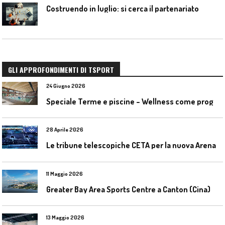
Costruendo in luglio: si cerca il partenariato
GLI APPROFONDIMENTI DI TSPORT
24 Giugno 2026
S
peciale Terme e piscine – Wellness come progetto contemporaneo
28 Aprile 2026
L
e tribune telescopiche CETA per la nuova Arena Santa Giulia di Milano
11 Maggio 2026
Greater Bay Area Sports Centre a Canton (Cina)
13 Maggio 2026