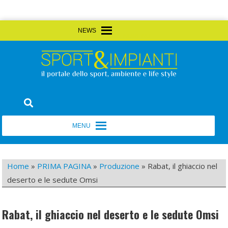
Skip
MENU
MENU
to
content
Sport&Impianti
notizie, prodotti, aziende dello sport facility
MENU
MENU
Home
»
PRIMA PAGINA
»
Produzione
»
Rabat, il ghiaccio nel
deserto e le sedute Omsi
Rabat, il ghiaccio nel deserto e le sedute Omsi