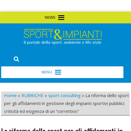
Skip
MENU
MENU
to
content
Sport&Impianti
notizie, prodotti, aziende dello sport facility
MENU
MENU
Home
»
RUBRICHE
»
sport consulting
»
La riforma dello sport
per gli affidamenti in gestione degli impianti sportivi pubblici:
criticità ed esigenza di un “correttivo”