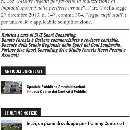
n. 185 “
Misure urgenti per favorire la realizzazione di
impianti sportivi nelle periferie urbane
”; l’art. 1 della legge
27 dicembre 2013, n. 147, comma 304, “
legge sugli stadi
”)
per una reale e applicabile semplificazione.
Rubrica a cura di 5IVE Sport Consulting.
Donato Foresta è Dottore commercialista e revisore contabile,
Docente della Scuola Regionale dello Sport del Coni Lombardia,
Partner 5ive Sport Consulting Srl e Studio Foresta Rossi Pezzini e
Associati.
ARTICOLI CORRELATI
Speciale Pubbliche Amministrazioni
Il nuovo Codice dei Contratti Pubblici
LE ULTIME NOTIZIE
I
nter, un piano di sviluppo per Training Center e Interello