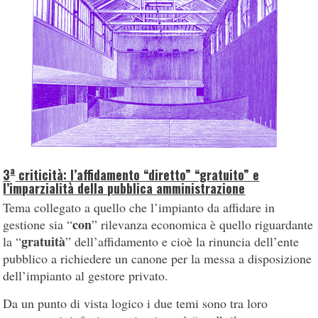
a
3
criticità: l’affidamento “diretto” “gratuito” e
l’imparzialità della pubblica amministrazione
Tema collegato a quello che l’impianto da affidare in
con
gestione sia “
” rilevanza economica è quello riguardante
gratuità
la “
” dell’affidamento e cioè la rinuncia dell’ente
pubblico a richiedere un canone per la messa a disposizione
dell’impianto al gestore privato.
Da un punto di vista logico i due temi sono tra loro