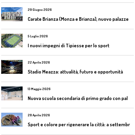
29 Giugno 2026
C
arate Brianza (Monza e Brianza), nuovo palazzetto dello sport
5 Luglio 2026
I nuovi impegni di Tipiesse per lo sport
22 Aprile 2026
Stadio Meazza: attualità, futuro e opportunità
13 Maggio 2026
N
uova scuola secondaria di primo grado con palestra a Ozzano Emilia
28 Aprile 2026
S
port e colore per rigenerare la città: a settembre il convegno COLORI URBANI al Mapei Stadium