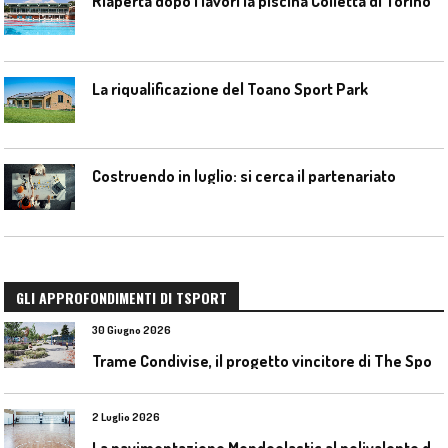
Riaperta dopo i lavori la piscina Colletta di Torino
La riqualificazione del Toano Sport Park
Costruendo in luglio: si cerca il partenariato
GLI APPROFONDIMENTI DI TSPORT
30 Giugno 2026
T
rame Condivise, il progetto vincitore di The Sport District per Codroipo
2 Luglio 2026
L
a pavimentazione Mondoelastic al polivalente di San Rocco Castagnaretta