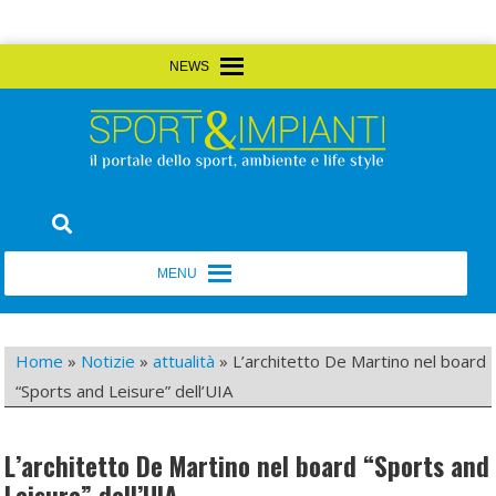
Skip
MENU
MENU
to
content
Sport&Impianti
notizie, prodotti, aziende dello sport facility
MENU
MENU
Home
»
Notizie
»
attualità
»
L’architetto De Martino nel board
“Sports and Leisure” dell’UIA
L’architetto De Martino nel board “Sports and