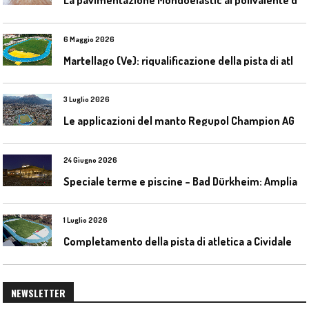
6 Maggio 2026
M
artellago (Ve): riqualificazione della pista di atletica
3 Luglio 2026
L
e applicazioni del manto Regupol Champion AG 4.0 negli impianti di atletica leggera
24 Giugno 2026
S
peciale terme e piscine – Bad Dürkheim: Ampliamento del parco acquatico Salinarium con un’area termale
1 Luglio 2026
C
ompletamento della pista di atletica a Cividale del Friuli (Ud)
NEWSLETTER