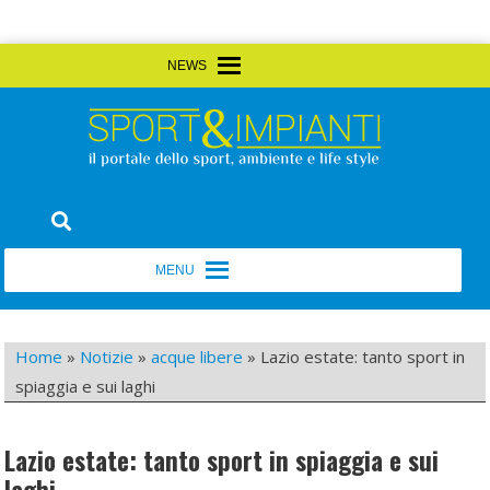
Skip
MENU
MENU
to
content
Sport&Impianti
notizie, prodotti, aziende dello sport facility
MENU
MENU
Home
»
Notizie
»
acque libere
»
Lazio estate: tanto sport in
spiaggia e sui laghi
Lazio estate: tanto sport in spiaggia e sui