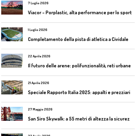
7 Luglio 2026
Viacor – Porplastic, alta performance per lo sport
1 Luglio 2026
C
ompletamento della pista di atletica a Cividale del Friuli (Ud)
22 Aprile 2026
I
l futuro delle arene: polifunzionalità, reti urbane e competizione globale
21 Aprile 2026
Speciale Rapporto Italia 2025: appalti e prezziari
27 Maggio 2026
S
an Siro Skywalk: a 55 metri di altezza la sicurezza diventa parte dell’esperienza
22 Aprile 2026