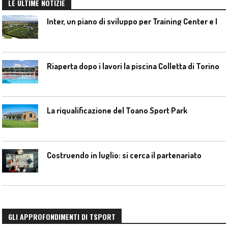
LE ULTIME NOTIZIE
I
nter, un piano di sviluppo per Training Center e Interello
Riaperta dopo i lavori la piscina Colletta di Torino
La riqualificazione del Toano Sport Park
Costruendo in luglio: si cerca il partenariato
GLI APPROFONDIMENTI DI TSPORT