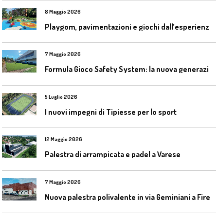
8 Maggio 2026
P
laygom, pavimentazioni e giochi dall’esperienza di Gatim nel reimpiego della gomma usata
7 Maggio 2026
F
ormula Gioco Safety System: la nuova generazione di pavimentazioni antitrauma
5 Luglio 2026
I nuovi impegni di Tipiesse per lo sport
12 Maggio 2026
Palestra di arrampicata e padel a Varese
7 Maggio 2026
N
uova palestra polivalente in via Geminiani a Firenze