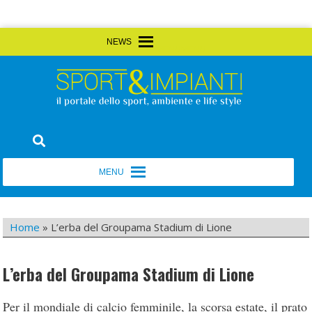
Skip
MENU
MENU
to
content
Sport&Impianti
notizie, prodotti, aziende dello sport facility
MENU
MENU
Home
»
L’erba del Groupama Stadium di Lione
L’erba del Groupama Stadium di Lione
Per il mondiale di calcio femminile, la scorsa estate, il prato