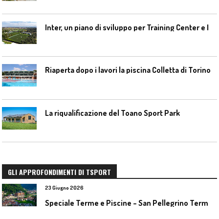
I
nter, un piano di sviluppo per Training Center e Interello
Riaperta dopo i lavori la piscina Colletta di Torino
La riqualificazione del Toano Sport Park
GLI APPROFONDIMENTI DI TSPORT
23 Giugno 2026
S
peciale Terme e Piscine – San Pellegrino Terme da ieri a domani