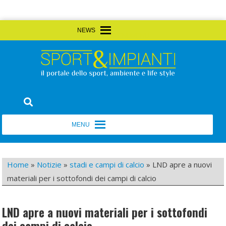
Skip
MENU
MENU
to
content
Sport&Impianti
notizie, prodotti, aziende dello sport facility
MENU
MENU
Home
»
Notizie
»
stadi e campi di calcio
»
LND apre a nuovi
materiali per i sottofondi dei campi di calcio
LND apre a nuovi materiali per i sottofondi