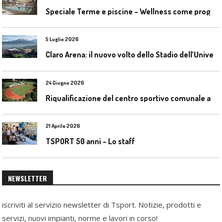
S
peciale Terme e piscine – Wellness come progetto contemporaneo
5 Luglio 2026
C
laro Arena: il nuovo volto dello Stadio dell’Universidad Católica
24 Giugno 2026
R
iqualificazione del centro sportivo comunale a Bresso (Mi)
21 Aprile 2026
TSPORT 50 anni – Lo staff
NEWSLETTER
iscriviti al servizio newsletter di Tsport. Notizie, prodotti e
servizi, nuovi impianti, norme e lavori in corso!