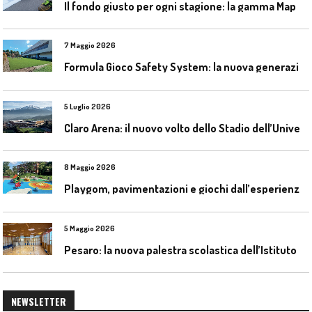
I
l fondo giusto per ogni stagione: la gamma Mapecoat TNS Base Coat di Mapei
7 Maggio 2026
F
ormula Gioco Safety System: la nuova generazione di pavimentazioni antitrauma
5 Luglio 2026
C
laro Arena: il nuovo volto dello Stadio dell’Universidad Católica
8 Maggio 2026
P
laygom, pavimentazioni e giochi dall’esperienza di Gatim nel reimpiego della gomma usata
5 Maggio 2026
P
esaro: la nuova palestra scolastica dell’Istituto Comprensivo Olivieri
NEWSLETTER