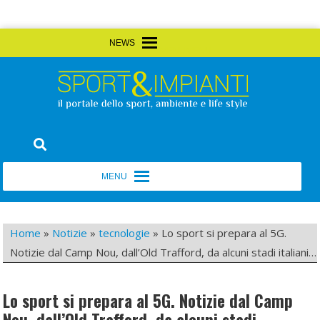
Skip
MENU
MENU
to
content
Sport&Impianti
notizie, prodotti, aziende dello sport facility
MENU
MENU
Home
»
Notizie
»
tecnologie
»
Lo sport si prepara al 5G.
Notizie dal Camp Nou, dall’Old Trafford, da alcuni stadi italiani…
Lo sport si prepara al 5G. Notizie dal Camp