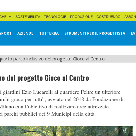
CHE
SOSTENIBILITÀ
TECNOLOGIE
PRODUZIONE
COSTRUENDO
ABBON
SPORT
AZIENDE
TUTTERBA
STRUMENTI PER IL PROGETTISTA
EV
 quarto parco inclusivo del progetto Gioco al Centro
ivo del progetto Gioco al Centro
 giardini Ezio Lucarelli al quartiere Feltre un ulteriore
archi gioco per tutti”, avviato nel 2018 da Fondazione di
ano con l’obiettivo di realizzare aree attrezzate
ei parchi pubblici dei 9 Municipi della città.