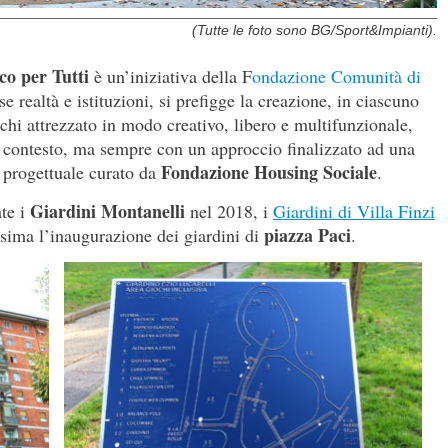
(Tutte le foto sono BG/Sport&Impianti).
co per Tutti
è un’iniziativa della F
ondazione Comunità di
e realtà e istituzioni, si prefigge la creazione, in ciascuno
chi attrezzato in modo creativo, libero e multifunzionale,
n contesto, ma sempre con un approccio finalizzato ad una
Fondazione Housing Sociale
 progettuale curato da
.
Giardini Montanelli
ate i
nel 2018, i
Giardini di Villa Finzi
piazza Paci
sima l’inaugurazione dei giardini di
.