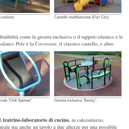
 cestone.
Castello multifunzione (Fun City).
ruibilità come la giostra inclusiva o il tappeto elastico e le
B
alance Pole
e la C
ocowave,
il classico castello, e altro.
rvole “Chill Spinner”.
Giostra inclusiva “Becky”.
teatrino-laboratorio di cucina
il
, in calcestruzzo,
atrale ma anche un tavolo a due altezze per una possibile