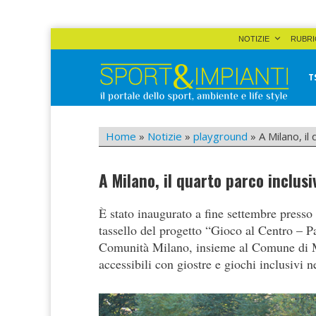
Skip
NOTIZIE
RUBRI
to
content
T
Sport&Impianti
notizie, prodotti, aziende dello sport facility
Home
»
Notizie
»
playground
»
A Milano, il
A Milano, il quarto parco inclus
È stato inaugurato a fine settembre presso i
tassello del progetto “Gioco al Centro – P
Comunità Milano, insieme al Comune di Mil
accessibili con giostre e giochi inclusivi n