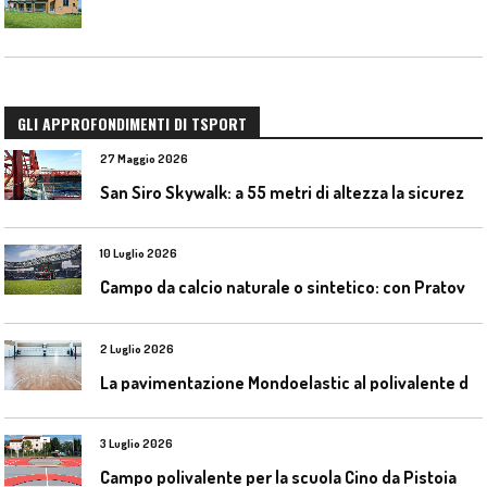
GLI APPROFONDIMENTI DI TSPORT
27 Maggio 2026
S
an Siro Skywalk: a 55 metri di altezza la sicurezza diventa parte dell’esperienza
10 Luglio 2026
C
ampo da calcio naturale o sintetico: con Pratoverde la manutenzione fa la differenza
2 Luglio 2026
L
a pavimentazione Mondoelastic al polivalente di San Rocco Castagnaretta
3 Luglio 2026
Campo polivalente per la scuola Cino da Pistoia