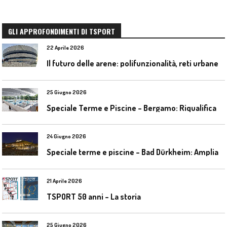
GLI APPROFONDIMENTI DI TSPORT
22 Aprile 2026
I
l futuro delle arene: polifunzionalità, reti urbane e competizione globale
25 Giugno 2026
S
peciale Terme e Piscine – Bergamo: Riqualificazione delle piscine Italcementi
24 Giugno 2026
S
peciale terme e piscine – Bad Dürkheim: Ampliamento del parco acquatico Salinarium con un’area termale
21 Aprile 2026
TSPORT 50 anni – La storia
25 Giugno 2026