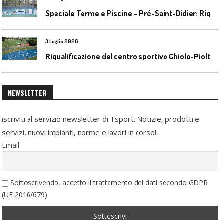
S
peciale Terme e Piscine – Pré-Saint-Didier: Riqualificazione della piscina coperta
3 Luglio 2026
R
iqualificazione del centro sportivo Chiolo-Pioltelli a Monza
NEWSLETTER
iscriviti al servizio newsletter di Tsport. Notizie, prodotti e
servizi, nuovi impianti, norme e lavori in corso!
Email
Sottoscrivendo, accetto il trattamento dei dati secondo GDPR
(UE 2016/679)