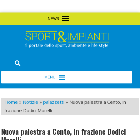
Skip
MENU
MENU
to
content
Sport&Impianti
notizie, prodotti, aziende dello sport facility
MENU
MENU
Home
»
Notizie
»
palazzetti
»
Nuova palestra a Cento, in
frazione Dodici Morelli
Nuova palestra a Cento, in frazione Dodici