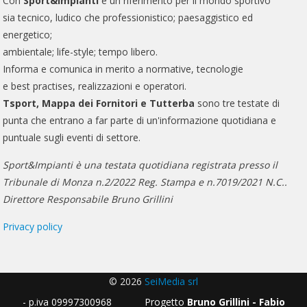
Con
Sport&Impianti
è un riferimento per il mondo sportivo
sia tecnico, ludico che professionistico; paesaggistico ed
energetico;
ambientale; life-style; tempo libero.
Informa e comunica in merito a normative, tecnologie
e best practises, realizzazioni e operatori.
Tsport, Mappa dei Fornitori e Tutterba
sono tre testate di
punta che entrano a far parte di un'informazione quotidiana e
puntuale sugli eventi di settore.
Sport&Impianti è una testata quotidiana registrata presso il
Tribunale di Monza n.2/2022 Reg. Stampa e n.7019/2021 N.C..
Direttore Responsabile Bruno Grillini
Privacy policy
© 2026
SeiMedia srl
- p.iva 09997300968 Progetto
Bruno Grillini - Fabio