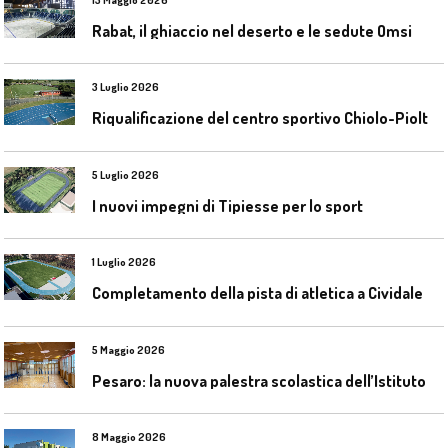
Rabat, il ghiaccio nel deserto e le sedute Omsi
3 Luglio 2026
R
iqualificazione del centro sportivo Chiolo-Pioltelli a Monza
5 Luglio 2026
I nuovi impegni di Tipiesse per lo sport
1 Luglio 2026
C
ompletamento della pista di atletica a Cividale del Friuli (Ud)
5 Maggio 2026
P
esaro: la nuova palestra scolastica dell’Istituto Comprensivo Olivieri
8 Maggio 2026