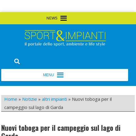
Skip
MENU
MENU
to
content
Sport&Impianti
notizie, prodotti, aziende dello sport facility
MENU
MENU
Home
»
Notizie
»
altri impianti
»
Nuovi toboga per il
campeggio sul lago di Garda
Nuovi toboga per il campeggio sul lago di