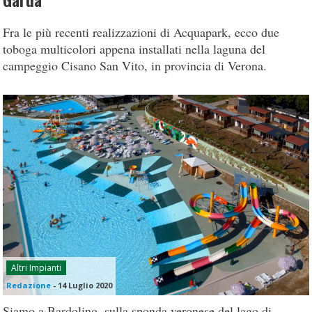
Garda
Fra le più recenti realizzazioni di Acquapark, ecco due
toboga multicolori appena installati nella laguna del
campeggio Cisano San Vito, in provincia di Verona.
Altri Impianti
Redazione
-
14 Luglio 2020
Siamo a Bardolino, sulla sponda veronese del lago di