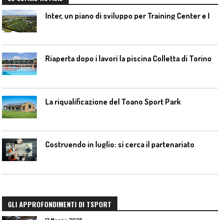
I
nter, un piano di sviluppo per Training Center e Interello
Riaperta dopo i lavori la piscina Colletta di Torino
La riqualificazione del Toano Sport Park
Costruendo in luglio: si cerca il partenariato
GLI APPROFONDIMENTI DI TSPORT
13 Maggio 2026